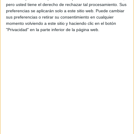
pero usted tiene el derecho de rechazar tal procesamiento. Sus
Alejandro Galán
preferencias se aplicarán solo a este sitio web. Puede cambiar
sus preferencias o retirar su consentimiento en cualquier
Director de cuentas: Jorge Moscat
momento volviendo a este sitio y haciendo clic en el botón
"Privacidad" en la parte inferior de la página web.
Supervisora de cuentas: Beatriz Sanz
Ejecutiva de cuentas: Sharon Galarza
Equipo Producción: Isabel Gálvez
Productora: WKND
Postproducción/ Música: Serena
Título de la campaña: Promoción Verano 60
Gigazos/ Guiri de Lowi
Descripción de la acción/campaña/pieza:
Lowi regala 60 Gigas a todos sus clientes, pero la