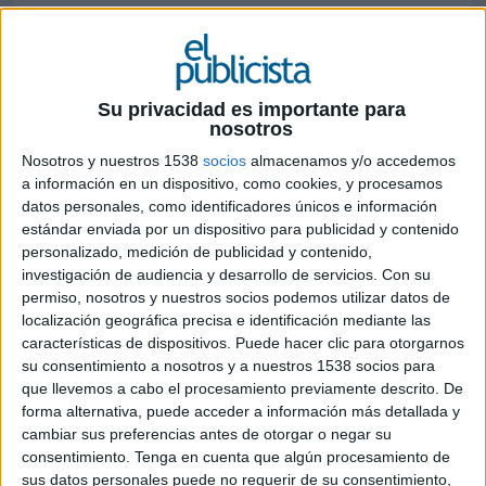
Ficha técnica ‘60 Gigazos/ Guiri’
Su privacidad es importante para
nosotros
Anunciante: Vodafone
Nosotros y nuestros 1538
socios
almacenamos y/o accedemos
Marca: Lowi
a información en un dispositivo, como cookies, y procesamos
datos personales, como identificadores únicos e información
Contacto del cliente: Borja Mengotti, Javier
estándar enviada por un dispositivo para publicidad y contenido
Conde
personalizado, medición de publicidad y contenido,
investigación de audiencia y desarrollo de servicios.
Con su
Agencia: Sra. Rushmore
permiso, nosotros y nuestros socios podemos utilizar datos de
localización geográfica precisa e identificación mediante las
Director general creativo: César García
características de dispositivos. Puede hacer clic para otorgarnos
su consentimiento a nosotros y a nuestros 1538 socios para
Directo creativo & Head of Digital: Ezequiel Ruiz
que llevemos a cabo el procesamiento previamente descrito. De
forma alternativa, puede acceder a información más detallada y
cambiar sus preferencias antes de otorgar o negar su
Director creativo: Jorge Manzaneque
consentimiento.
Tenga en cuenta que algún procesamiento de
sus datos personales puede no requerir de su consentimiento,
Equipo creativo: Elías Torres, Francesc Enrich y