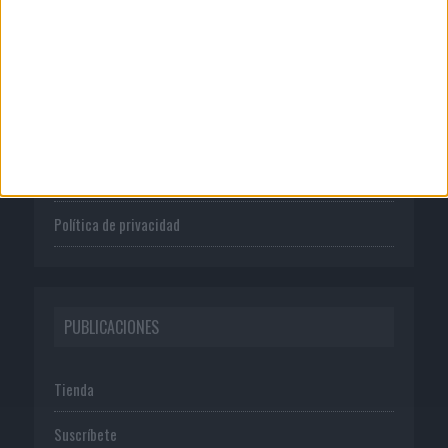
CORPORATIVO
Quienes somos
Publicidad
Normas de uso
Política de privacidad
PUBLICACIONES
Tienda
Suscríbete