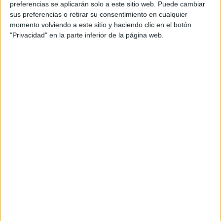
preferencias se aplicarán solo a este sitio web. Puede cambiar
sus preferencias o retirar su consentimiento en cualquier
Director creativo ejecutivo: Germán Cano
momento volviendo a este sitio y haciendo clic en el botón
"Privacidad" en la parte inferior de la página web.
Directores creativos: Carlos Parra y José Montero
Gestión de cuentas: Estefanía Marcos y Ainoa
González
Productora: Lee Films
Director: Fede
Producción: Alfonso Cuadra
Producción musical: Heaven Music
Intérprete: Israel Fernández
Medios: TV,