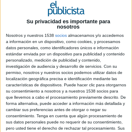
Ficha técnica ‘Me quedo contigo’
Su privacidad es importante para
nosotros
Anunciante: Cruz Roja
Nosotros y nuestros 1538
socios
almacenamos y/o accedemos
Marca: Cruz Roja
a información en un dispositivo, como cookies, y procesamos
datos personales, como identificadores únicos e información
Producto: Lotería Nacional Especial Cruz Roja
estándar enviada por un dispositivo para publicidad y contenido
personalizado, medición de publicidad y contenido,
Sector: ONG
investigación de audiencia y desarrollo de servicios.
Con su
permiso, nosotros y nuestros socios podemos utilizar datos de
localización geográfica precisa e identificación mediante las
Producto: Captación de Fondos- LAE
características de dispositivos. Puede hacer clic para otorgarnos
su consentimiento a nosotros y a nuestros 1538 socios para
Contactos del anunciante: Jaime Gregori, Laura
que llevemos a cabo el procesamiento previamente descrito. De
Berges y Eva Sánchez
forma alternativa, puede acceder a información más detallada y
cambiar sus preferencias antes de otorgar o negar su
Agencia: Grow
consentimiento.
Tenga en cuenta que algún procesamiento de
sus datos personales puede no requerir de su consentimiento,
Dirección de proyecto: Jesús Romero del Hombre
pero usted tiene el derecho de rechazar tal procesamiento. Sus
Bueno