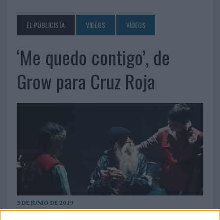
EL PUBLICISTA
VIDEOS
VIDEOS
‘Me quedo contigo’, de
Grow para Cruz Roja
3 DE JUNIO DE 2019