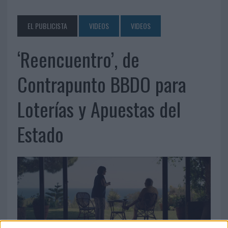
EL PUBLICISTA
VIDEOS
VIDEOS
‘Reencuentro’, de
Contrapunto BBDO para
Loterías y Apuestas del
Estado