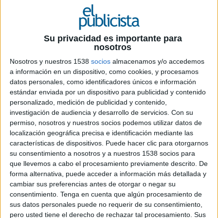
2 DE JULIO DE 2019
Ficha técnica ‘Reencuentro’
Su privacidad es importante para
nosotros
Nosotros y nuestros 1538
socios
almacenamos y/o accedemos
Anunciante: Loterías y Apuestas del Estado
a información en un dispositivo, como cookies, y procesamos
datos personales, como identificadores únicos e información
Producto: Lotería Nacional
estándar enviada por un dispositivo para publicidad y contenido
personalizado, medición de publicidad y contenido,
Contacto con el cliente: Federico Fernández y
investigación de audiencia y desarrollo de servicios.
Con su
permiso, nosotros y nuestros socios podemos utilizar datos de
Marga Moreno
localización geográfica precisa e identificación mediante las
características de dispositivos. Puede hacer clic para otorgarnos
Agencia: Contrapunto BBDO
su consentimiento a nosotros y a nuestros 1538 socios para
que llevemos a cabo el procesamiento previamente descrito. De
Director general creativo: Carlos Jorge
forma alternativa, puede acceder a información más detallada y
cambiar sus preferencias antes de otorgar o negar su
Directores creativos: Gonzalo Urriza, Lolo Ortega
consentimiento.
Tenga en cuenta que algún procesamiento de
y Antonio Castillo
sus datos personales puede no requerir de su consentimiento,
pero usted tiene el derecho de rechazar tal procesamiento. Sus