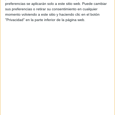
Directora de marcas: Patricia Miguel
preferencias se aplicarán solo a este sitio web. Puede cambiar
sus preferencias o retirar su consentimiento en cualquier
Supervisoras de marcas: Susana Pastor y Eva Ruiz
momento volviendo a este sitio y haciendo clic en el botón
"Privacidad" en la parte inferior de la página web.
Ejecutivas de marcas: Lydia Ruiz-Espejo y Valle
Morales
Directora de producción: Gema Crespo
Producer: Melissa Ferrero
Productora: Agosto
Realizadora: Luisa Kracht
Productor ejecutivo: Toni Moreno
Producer: Miguel Ángel Fernández
Director de fotografía: Daniel F. Abelló