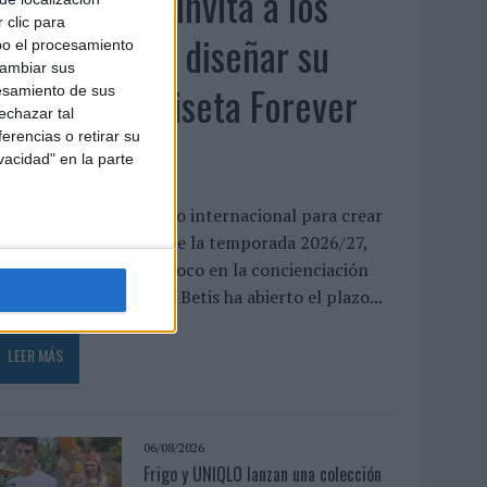
El Real Betis invita a los
 clic para
aficionados a diseñar su
bo el procesamiento
cambiar sus
próxima camiseta Forever
esamiento de sus
echazar tal
Green
erencias o retirar su
vacidad" en la parte
l club abre un concurso internacional para crear
a equipación especial de la temporada 2026/27,
ue volverá a poner el foco en la concienciación
edioambiental El Real Betis ha abierto el plazo...
LEER MÁS
06/08/2026
Frigo y UNIQLO lanzan una colección