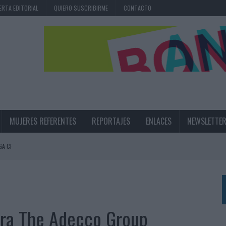
ERTA EDITORIAL
QUIERO SUSCRIBIRME
CONTACTO
MUJERES REFERENTES
REPORTAJES
ENLACES
NEWSLETTE
GA CF
N LA INFANCIA EN SU ESTRATEGIA
UNQUE LOS MEDIOS CONTROLADOS MANTIENEN EL CRECIMIENTO
OS EN VERANO Y SUPERA AL MÓVIL COMO DISPOSITIVO MÁS UTILIZADO
para The Adecco Group
OS ESPAÑOLES