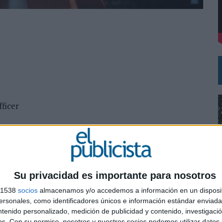
VISTAR
RÁ A PRUEBA LA CREATIVIDAD DE LAS MARCAS
fficer
ntos
Su privacidad es importante para nosotros
s 1538
socios
almacenamos y/o accedemos a información en un disposit
sonales, como identificadores únicos e información estándar enviada 
0
ntenido personalizado, medición de publicidad y contenido, investigaci
os.
Con su permiso, nosotros y nuestros socios podemos utilizar datos 