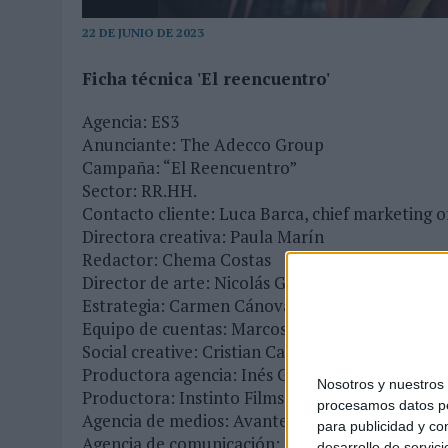
03/08/2026
|
‘VUELVE EL FÚTBOL. VUELVE A SOÑAR’, DE VML PARA MO
22 DE JUNIO DE 2023
07/08/2026
|
CUANDO SE APAGUE EL SOL, EL ECLIPSE DE 2026 POND
Ficha técnica 'El reencuentro'
Agencia: ES3
Anunciante: The Adecco Group
Campaña: “El Reencuentro”
Sector: RR.HH.
Contacto cliente: Luca Barca, chief marketing o
Directora creativa: Paula Marín
Redactor: Chema Costas
Director de arte: Nicolás Grasso
Estrategia: Carmen Cánovas (PS21)
Equipo de cuentas: Marcos Martín y Raquel Sa
Social creative: Cristian Cala (MeMe)
Productora agencia: Inés Gallego (PS21)
Nosotros y nuestro
Productora: Instinto Films
procesamos datos per
Agencia de medios: Avante
para publicidad y co
Agencia de comunicación: Trescom
desarrollo de servici