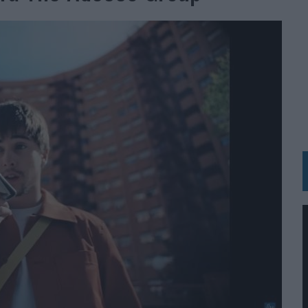
IRECTORA COMERCIAL GLOBAL
BLE INSPIRADA EN CORNETTO, CALIPPO Y SOLERO
MAR EL PATRIMONIO HISTÓRICO EN ACTIVOS CULTURALES Y ECONÓMICOS
LA GESTIÓN DE SUS RELACIONES CON LOS MEDIOS
ARIO EN SU ÚLTIMA CAMPAÑA INTERNACIONAL
N DE MARCA A LARGO PLAZO Y LA MEDICIÓN SON DOS CARAS DE LA MISMA
N HOTELS & RESORTS
VECES’, DE INUSUALY PARA CERVEZA CAPAZ
 PARA ORANGE
 UNA OPORTUNIDAD DE INCLUSIÓN
RANO’
UDIO EN SU NUEVA CAMPAÑA GLOBAL DE MARCA