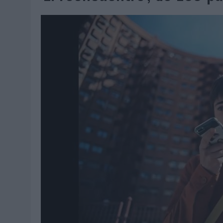
06/08/2026
|
SYSTEM1 NOMBRA A KIMBERLY BASTONI COMO NUEVA D
06/08/2026
|
FRIGO Y UNIQLO LANZAN UNA COLECCIÓN PERSONALIZA
06/08/2026
|
LA IA ESTÁ SUBIENDO EL LISTÓN DE LA CREATIVIDAD
05/08/2026
|
BEON WORLDWIDE LANZA RAÍZ URBANA PARA TRANSFOR
05/08/2026
|
FABRA COMUNICACIÓN INCORPORA A CASONÁ Y ASUME 
05/08/2026
|
LOPESAN HOTELS & RESORTS ACERCA EL PARAÍSO CAN
05/08/2026
|
LUIS ARQUILLOS (BURGO DE ARIAS): “LA CONSTRUCCIÓ
MONEDA”
04/08/2026
|
‘EL PARAÍSO MÁS CERCA’, DE 22GRADOS PARA LOPESA
04/08/2026
|
‘LA ÚNICA CERVEZA DEL MUNDO QUE SE DISFRUTA DOS 
04/08/2026
|
‘EL FÚTBOL SIN LAS PERSONAS’, DE DENTSU CREATIVE
04/08/2026
|
CAPAZ, LA CERVEZA QUE CONVIERTE CADA BOTELLA EN
04/08/2026
|
BABARIA Y MAXIBON SON ‘EL MATCH PERFECTO DEL VE
04/08/2026
|
AUDIBLE REIVINDICA EL PODER TRANSFORMADOR DEL A