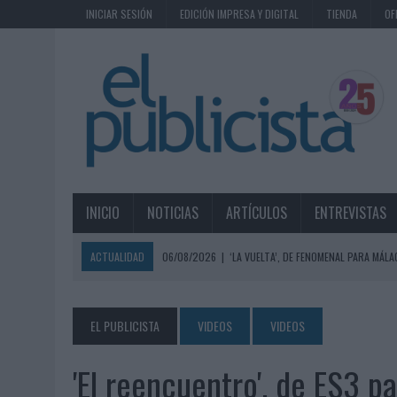
INICIAR SESIÓN
EDICIÓN IMPRESA Y DIGITAL
TIENDA
OF
INICIO
NOTICIAS
ARTÍCULOS
ENTREVISTAS
ACTUALIDAD
06/08/2026
|
‘LA VUELTA’, DE FENOMENAL PARA MÁLA
06/08/2026
|
SIETE DE CADA DIEZ EMPRESAS ESPAÑOLAS NO INTEGRA
06/08/2026
|
EL MERCADO PUBLICITARIO CAE UN 2,6% EN 2025, A
EL PUBLICISTA
VIDEOS
VIDEOS
06/08/2026
|
LA TELEVISIÓN SIGUE LIDERANDO EL CONSUMO DE MEDI
'El reencuentro', de ES3 
06/08/2026
|
EL USO DE LA IA GENERATIVA ALCANZA YA AL 62% DE L