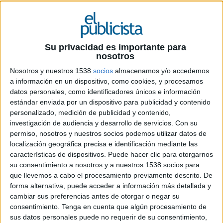
14 DE JULIO DE 2020
Ficha técnica ‘Si cabe en la caja’
Su privacidad es importante para
nosotros
Nosotros y nuestros 1538
socios
almacenamos y/o accedemos
Anunciante: Glovo
a información en un dispositivo, como cookies, y procesamos
datos personales, como identificadores únicos e información
Marca: Glovo App
estándar enviada por un dispositivo para publicidad y contenido
personalizado, medición de publicidad y contenido,
Contacto cliente: Sergio del Prado
investigación de audiencia y desarrollo de servicios.
Con su
permiso, nosotros y nuestros socios podemos utilizar datos de
Agencia: VMLY&R Barcelona
localización geográfica precisa e identificación mediante las
características de dispositivos. Puede hacer clic para otorgarnos
Director creativo ejecutivo: Manu Díez
su consentimiento a nosotros y a nuestros 1538 socios para
que llevemos a cabo el procesamiento previamente descrito. De
Director creativo: Pucho Alepuz
forma alternativa, puede acceder a información más detallada y
cambiar sus preferencias antes de otorgar o negar su
Equipo creativo: Álvaro Gámiz, Alex Herms,
consentimiento.
Tenga en cuenta que algún procesamiento de
María Herrera
sus datos personales puede no requerir de su consentimiento,