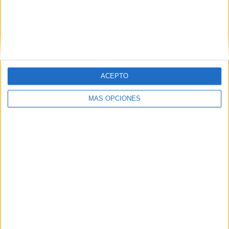
VÍDEO DESTACADO
ACEPTO
MÁS OPCIONES
ARTÍCULOS ALEATORIOS