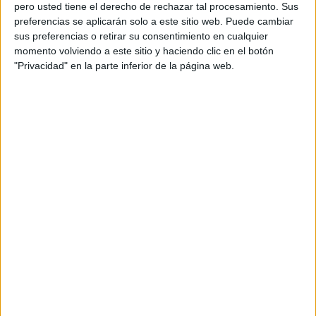
pero usted tiene el derecho de rechazar tal procesamiento. Sus
Director de servicios al cliente: Laura Piserra
preferencias se aplicarán solo a este sitio web. Puede cambiar
sus preferencias o retirar su consentimiento en cualquier
Director de cuentas: Lucía Layunta, Jorge Fraile
momento volviendo a este sitio y haciendo clic en el botón
"Privacidad" en la parte inferior de la página web.
Planificación estratégica: Rubén Miramontes,
Robert Herrera
Producer audiovisual: Rebeca González
Productora: La Joya Realizador: Belén Capdevila
Producer: Judith Viladot, Jordi Pujol
Director de fotografía: Olmo Sobrino
Estudio de sonido: Idea sonora
Locución: Pablo Derqui
Postproducción: Rocket Frames, Potato