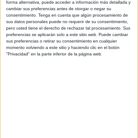
forma alternativa, puede acceder a información más detallada y
Directora de estrategia: Lara Bardal
cambiar sus preferencias antes de otorgar o negar su
consentimiento.
Tenga en cuenta que algún procesamiento de
Directora de producción OCX: Azahara Ramos
sus datos personales puede no requerir de su consentimiento,
pero usted tiene el derecho de rechazar tal procesamiento. Sus
Business leader: Javier Pascual
preferencias se aplicarán solo a este sitio web. Puede cambiar
sus preferencias o retirar su consentimiento en cualquier
Director creativo: Ánder Mendivil, Matías
momento volviendo a este sitio y haciendo clic en el botón
Visciglia
"Privacidad" en la parte inferior de la página web.
Copy: Marta Pacheco, Eduardo Hernández,
Mishell Jiménez
Director de arte: Macarena Paniagua, Daniela
González
Producción ejecutiva OCX: María Iglesias
Producer OCX: Marta Cid
Equipo de cuentas: Patricia Caramés, Clara