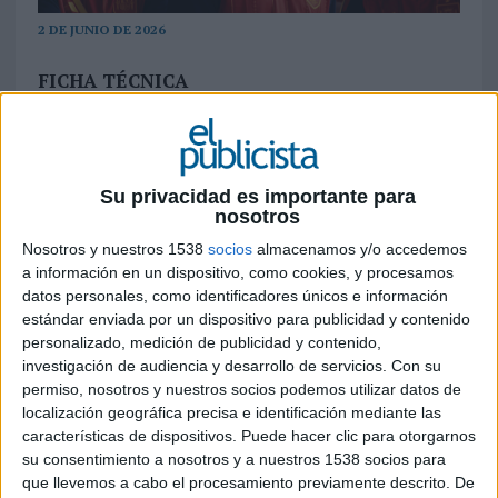
2 DE JUNIO DE 2026
FICHA TÉCNICA
Anunciante: Mapfre
Producto: Patrocinio Selección Española de
Su privacidad es importante para
Fútbol
nosotros
Sector: Seguros
Nosotros y nuestros 1538
socios
almacenamos y/o accedemos
a información en un dispositivo, como cookies, y procesamos
Contacto del cliente: Fernando Garrido, Rubén
datos personales, como identificadores únicos e información
estándar enviada por un dispositivo para publicidad y contenido
Gallardo, Mónica Gómez, Paco Garrido
personalizado, medición de publicidad y contenido,
investigación de audiencia y desarrollo de servicios.
Con su
Agencia: McCann
permiso, nosotros y nuestros socios podemos utilizar datos de
localización geográfica precisa e identificación mediante las
Director general creativo: Eoin Sherry
características de dispositivos. Puede hacer clic para otorgarnos
su consentimiento a nosotros y a nuestros 1538 socios para
Director creativo ejecutivo: Jaime Azurmendi
que llevemos a cabo el procesamiento previamente descrito. De