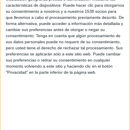
Curi
características de dispositivos. Puede hacer clic para otorgarnos
su consentimiento a nosotros y a nuestros 1538 socios para
Redactora: Mar Rodríguez
que llevemos a cabo el procesamiento previamente descrito. De
forma alternativa, puede acceder a información más detallada y
Managing director & client business partner:
cambiar sus preferencias antes de otorgar o negar su
Anna Torres
consentimiento.
Tenga en cuenta que algún procesamiento de
sus datos personales puede no requerir de su consentimiento,
Directora de cuentas: María Solsona
pero usted tiene el derecho de rechazar tal procesamiento. Sus
preferencias se aplicarán solo a este sitio web. Puede cambiar
Equipo de cuentas: Giulia Vischi
sus preferencias o retirar su consentimiento en cualquier
momento volviendo a este sitio y haciendo clic en el botón
Head of social: Alba Cortiella
"Privacidad" en la parte inferior de la página web.
Equipo social: Marta Aznar
Director strategy planning: Josep Maria Fàbregas
Strategic planner: Caterina Alonso
Head of design services: Jordi Roca