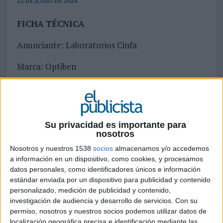
22 DE JUNIO DE 2026
FICHA TÉCNICA
Anunciante: Laboratorios Cinfa
Marca: Optiben
Contacto del cliente: Ana Lus y Adriana De La
Fuente
Agencia: Ogilvy Spain
Su privacidad es importante para
nosotros
CCO: Roberto Fara
Nosotros y nuestros 1538
socios
almacenamos y/o accedemos
a información en un dispositivo, como cookies, y procesamos
Directores creativos ejecutivos: Noelia
datos personales, como identificadores únicos e información
Fernández, Tomas O’Gorman
estándar enviada por un dispositivo para publicidad y contenido
personalizado, medición de publicidad y contenido,
Director creativo: Enrique Almodóvar
investigación de audiencia y desarrollo de servicios.
Con su
permiso, nosotros y nuestros socios podemos utilizar datos de
Dirección de arte: Oriol De Carreras, Gabriela
localización geográfica precisa e identificación mediante las