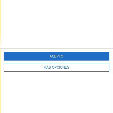
IMPRIMIR
TWEET
SHARE
SHARE
ENVIAR
ACEPTO
PIN
MÁS OPCIONES
SÍGUENOS EN FACEBOOK