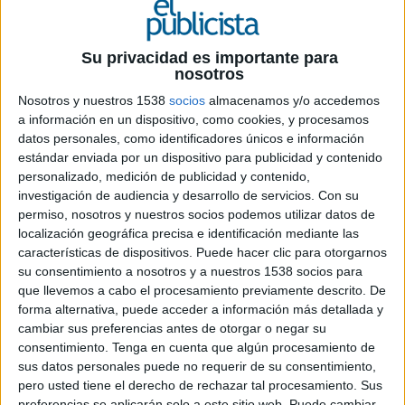
25 DE JULIO DE 2019
Ficha técnica “Tropicalismo es no parar la
Su privacidad es importante para
pata”
nosotros
Nosotros y nuestros 1538
socios
almacenamos y/o accedemos
a información en un dispositivo, como cookies, y procesamos
Anuanciante: Cerveza Tropical
datos personales, como identificadores únicos e información
estándar enviada por un dispositivo para publicidad y contenido
personalizado, medición de publicidad y contenido,
Marca: Tropical
investigación de audiencia y desarrollo de servicios.
Con su
permiso, nosotros y nuestros socios podemos utilizar datos de
Producto: Cerveza
localización geográfica precisa e identificación mediante las
características de dispositivos. Puede hacer clic para otorgarnos
Contacto del anunciante: Helen Rytkönen
su consentimiento a nosotros y a nuestros 1538 socios para
que llevemos a cabo el procesamiento previamente descrito. De
Agencia: Great
forma alternativa, puede acceder a información más detallada y
cambiar sus preferencias antes de otorgar o negar su
Directores creativos: Diego García, Silvia
consentimiento.
Tenga en cuenta que algún procesamiento de
Giménez
sus datos personales puede no requerir de su consentimiento,
pero usted tiene el derecho de rechazar tal procesamiento. Sus
Redactora: Silvia Giménez
preferencias se aplicarán solo a este sitio web. Puede cambiar