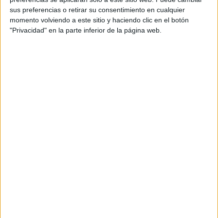
sus preferencias o retirar su consentimiento en cualquier
Directores de arte: Dunia Jorge, Davide Pistilli
momento volviendo a este sitio y haciendo clic en el botón
"Privacidad" en la parte inferior de la página web.
Supervisor de producción: Oliver González
Coordinadora: Mayra Fernández
Productora: La Creme Films
Banda sonora: “Dancing and moving”, creada
junto al artista canario Simón Salinas
Medios: Además del spot de 40’’, se ha creado
una versión de 30’’, contenidos para RRSS,
publicidad en autobuses y distintos formatos de
PLV para supermercados y centros comerciales.