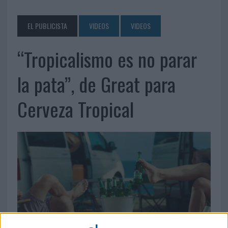
EL PUBLICISTA
VIDEOS
VIDEOS
“Tropicalismo es no parar
la pata”, de Great para
Cerveza Tropical