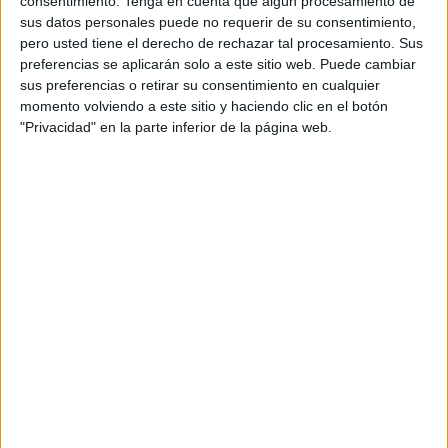
consentimiento.
Tenga en cuenta que algún procesamiento de
Director de cuentas: Enric Subirós
sus datos personales puede no requerir de su consentimiento,
pero usted tiene el derecho de rechazar tal procesamiento. Sus
Supervisora de cuentas: Claudia Matas
preferencias se aplicarán solo a este sitio web. Puede cambiar
sus preferencias o retirar su consentimiento en cualquier
Ejecutivo de cuentas junior: Víctor Capitán
momento volviendo a este sitio y haciendo clic en el botón
"Privacidad" en la parte inferior de la página web.
Strategic planner: Alfonso Castro
Head of production: Jordi Solé
Coordinadores de postproducción &Rosàs: María
Abad, Marc Farreras (Postpunk)
Productora: Canada
Realizadores: Pau Carreté y Nicolás Méndez
DOP: Albert Salas y Lucas Casanovas
Editor: Marc Soria