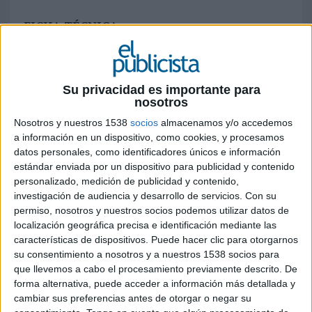
FICHA TÉCNICA
Anunciante: Grupo Volkswagen
Marca: Cupra
Su privacidad es importante para
nosotros
Sector: Automoción
Nosotros y nuestros 1538
socios
almacenamos y/o accedemos
a información en un dispositivo, como cookies, y procesamos
Contacto del cliente: Ignacio Prieto, Patrick
datos personales, como identificadores únicos e información
Sievers, Paz de Dalmases, Judit Rogent, Maria
estándar enviada por un dispositivo para publicidad y contenido
Antonia Montoya
personalizado, medición de publicidad y contenido,
investigación de audiencia y desarrollo de servicios.
Con su
Agencia: &Rosàs
permiso, nosotros y nuestros socios podemos utilizar datos de
localización geográfica precisa e identificación mediante las
Director creativo ejecutivo: Pol Martínez
características de dispositivos. Puede hacer clic para otorgarnos
su consentimiento a nosotros y a nuestros 1538 socios para
Director de arte: Marc Morales
que llevemos a cabo el procesamiento previamente descrito. De
forma alternativa, puede acceder a información más detallada y
Redactores: Laia Romera, Pablo Muñoz
cambiar sus preferencias antes de otorgar o negar su