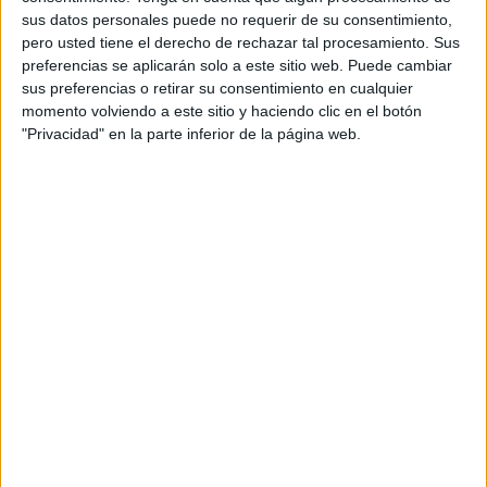
sus datos personales puede no requerir de su consentimiento,
Directores creativos: Javier López, Jorge Castro
pero usted tiene el derecho de rechazar tal procesamiento. Sus
preferencias se aplicarán solo a este sitio web. Puede cambiar
Copywriters: Adrián Pons, Olinda González
sus preferencias o retirar su consentimiento en cualquier
momento volviendo a este sitio y haciendo clic en el botón
Directores de arte: Marcos Noguero, Laura
"Privacidad" en la parte inferior de la página web.
González
Director de servicios al cliente: Ana Pozuelo
Directora de cuentas: Ana Pozuelo
Supervisora de cuentas: Cristina Escobar
Ejecutiva de cuentas: Raquel Barquín
Equipo de PR: Sofía Felipe, Adela de Miguel,
Judith Sierra, Karen Abadías
Social media strategist: Lucía Ramos