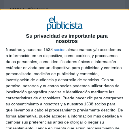
FICHA TÉCNICA
Anunciante: Ouigo
Producto: Campaña de verano – “Vete de listo”
Su privacidad es importante para
nosotros
Marca: Ouigo
Nosotros y nuestros 1538
socios
almacenamos y/o accedemos
a información en un dispositivo, como cookies, y procesamos
Contacto del cliente: Federico Pareja, Rocío
datos personales, como identificadores únicos e información
Jiménez, Mohamed Aspiritou, Marina Girol,
estándar enviada por un dispositivo para publicidad y contenido
Beatriz Clemente, Meylin Alarcón
personalizado, medición de publicidad y contenido,
investigación de audiencia y desarrollo de servicios.
Con su
Agencia creativa: Havas Creative
permiso, nosotros y nuestros socios podemos utilizar datos de
localización geográfica precisa e identificación mediante las
Chief creative officer: Jesús Rasines
características de dispositivos. Puede hacer clic para otorgarnos
su consentimiento a nosotros y a nuestros 1538 socios para
Directores creativos ejecutivos: Félix Carral, José
que llevemos a cabo el procesamiento previamente descrito. De
Izaguirre
forma alternativa, puede acceder a información más detallada y
cambiar sus preferencias antes de otorgar o negar su
Director creativo de grupo: Federico Botella
consentimiento.
Tenga en cuenta que algún procesamiento de