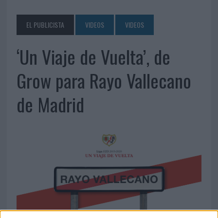
EL PUBLICISTA
VIDEOS
VIDEOS
‘Un Viaje de Vuelta’, de
Grow para Rayo Vallecano
de Madrid