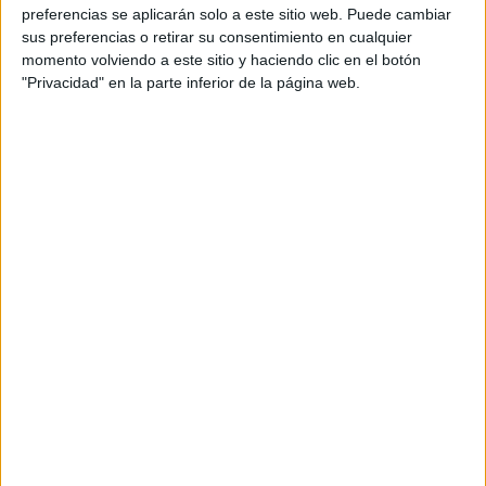
Agencia: Grow
preferencias se aplicarán solo a este sitio web. Puede cambiar
sus preferencias o retirar su consentimiento en cualquier
Dirección de proyecto: Jesús Romero del Hombre
momento volviendo a este sitio y haciendo clic en el botón
Bueno
"Privacidad" en la parte inferior de la página web.
Director creativo ejecutivo: Germán Cano
Director creativo: Carlos Parra
Redacción creativa: José Andrés Martínez
Dirección de arte: Silvia García
Gestión de cuentas: Ainoa González
Productora: Grow
Director: Jose Montero
Producción: Omar Pinto