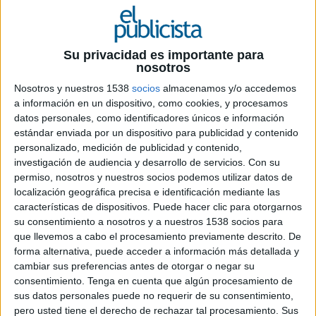
16 DE JULIO DE 2019
Su privacidad es importante para
Ficha técnica ‘Un Viaje de Vuelta’
nosotros
Nosotros y nuestros 1538
socios
almacenamos y/o accedemos
a información en un dispositivo, como cookies, y procesamos
datos personales, como identificadores únicos e información
Anunciante: Rayo Vallecano de Madrid SAD
estándar enviada por un dispositivo para publicidad y contenido
personalizado, medición de publicidad y contenido,
Marca: Rayo Vallecano
investigación de audiencia y desarrollo de servicios.
Con su
permiso, nosotros y nuestros socios podemos utilizar datos de
Producto: Campaña Abonados 2019-2020
localización geográfica precisa e identificación mediante las
características de dispositivos. Puede hacer clic para otorgarnos
Sector: Fútbol
su consentimiento a nosotros y a nuestros 1538 socios para
que llevemos a cabo el procesamiento previamente descrito. De
Producto: Captación de Abonados
forma alternativa, puede acceder a información más detallada y
cambiar sus preferencias antes de otorgar o negar su
Contactos del anunciante: Luis Yáñez-Rodríguez
consentimiento.
Tenga en cuenta que algún procesamiento de
Valdes
sus datos personales puede no requerir de su consentimiento,
pero usted tiene el derecho de rechazar tal procesamiento. Sus