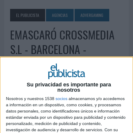
EL PUBLICISTA
AGENCIAS
ADVERGAMING
EMASCARÓ CROSSMEDIA
S.L - BARCELONA -
8 DE NOVIEMBRE DE 2007
Carrer de Roc Boronat, 35 08005 - Barcelona Tel:
Su privacidad es importante para
933437584 e-mail: info@emascaro.com
nosotros
http://www.emascaro.com/
Nosotros y nuestros 1538
socios
almacenamos y/o accedemos
a información en un dispositivo, como cookies, y procesamos
IMPRIMIR
datos personales, como identificadores únicos e información
estándar enviada por un dispositivo para publicidad y contenido
TWEET
personalizado, medición de publicidad y contenido,
investigación de audiencia y desarrollo de servicios.
Con su