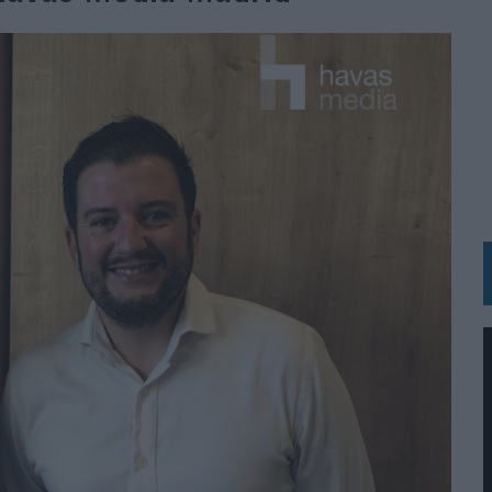
 LAS MARCAS
N IA
RÁ A PRUEBA LA CREATIVIDAD DE LAS MARCAS
N LA INFANCIA EN SU ESTRATEGIA
OS EN VERANO Y SUPERA AL MÓVIL COMO DISPOSITIVO MÁS UTILIZADO
OS ESPAÑOLES
IRECTORA COMERCIAL GLOBAL
BLE INSPIRADA EN CORNETTO, CALIPPO Y SOLERO
MAR EL PATRIMONIO HISTÓRICO EN ACTIVOS CULTURALES Y ECONÓMICOS
LA GESTIÓN DE SUS RELACIONES CON LOS MEDIOS
ARIO EN SU ÚLTIMA CAMPAÑA INTERNACIONAL
N DE MARCA A LARGO PLAZO Y LA MEDICIÓN SON DOS CARAS DE LA MISMA