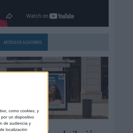
ARTÍCULOS ALEATORIOS
ivo, como cookies, y
por un dispositivo
ón de audiencia y
3/08/2026
de localización