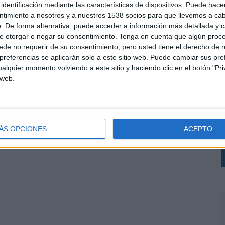
identificación mediante las características de dispositivos. Puede hacer
rporación de Fernando terminamos de configurar
ntimiento a nosotros y a nuestros 1538 socios para que llevemos a ca
os al Cliente de Havas Media Madrid contará con un
. De forma alternativa, puede acceder a información más detallada y 
 5 perfiles multidisciplinares y complementarios
e otorgar o negar su consentimiento.
Tenga en cuenta que algún proc
a, Víctor Sánchez”.
de no requerir de su consentimiento, pero usted tiene el derecho de r
referencias se aplicarán solo a este sitio web. Puede cambiar sus pref
é, director general Havas Media Madrid, y Fernando
alquier momento volviendo a este sitio y haciendo clic en el botón "Pri
id
L
 web.
s
e
SHARE
ENVIAR
PIN
l
p
ÁS OPCIONES
ACEPTO