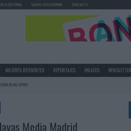
ERTA EDITORIAL
QUIERO SUSCRIBIRME
CONTACTO
MUJERES REFERENTES
REPORTAJES
ENLACES
NEWSLETTE
CIÓN DE MG SPIRIT
NA CAMPAÑA QUE CELEBRA SU REGRESO A PRIMERA DIVISIÓN
TERNACIONAL DE LA CERVEZA
360º CENTRADA EN EL ORIGEN BARCELONÉS
Havas Media Madrid
 UNA EXPERIENCIA DE MARCA EN IBIZA