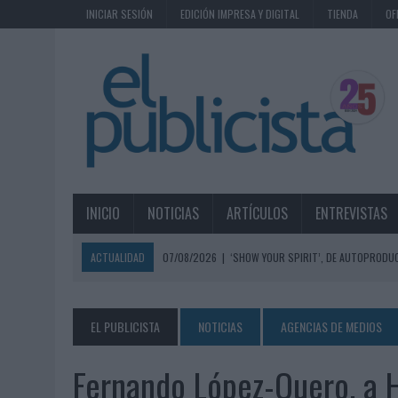
INICIAR SESIÓN
EDICIÓN IMPRESA Y DIGITAL
TIENDA
OF
INICIO
NOTICIAS
ARTÍCULOS
ENTREVISTAS
ACTUALIDAD
07/08/2026
|
‘SHOW YOUR SPIRIT’, DE AUTOPRODUC
07/08/2026
|
EL MÁLAGA CF CULMINA SU TRILOGÍA DE MARCA CON U
07/08/2026
|
MAHOU REIVINDICA EL RITUAL DE LA CAÑA EN EL DÍA IN
EL PUBLICISTA
NOTICIAS
AGENCIAS DE MEDIOS
07/08/2026
|
MG SPIRIT RELANZA SU MARCA CON UNA ESTRATEGIA 
Fernando López-Quero, a 
07/08/2026
|
PATRÓN CONVIERTE EL NUEVO SINGLE DE ARÓN PIPER EN