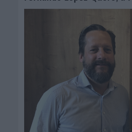
07/08/2026
|
EL VERANO PONE A PRUEBA LA ESTRATEGIA DIGITAL DE
07/08/2026
|
VUELING CONVIERTE LOS RECUERDOS EN SOUVENIRS CO
07/08/2026
|
CUANDO SE APAGUE EL SOL, EL ECLIPSE DE 2026 POND
06/08/2026
|
‘LA VUELTA’, DE FENOMENAL PARA MÁLAGA CF
06/08/2026
|
SIETE DE CADA DIEZ EMPRESAS ESPAÑOLAS NO INTEGRA
06/08/2026
|
LA TELEVISIÓN SIGUE LIDERANDO EL CONSUMO DE MEDI
06/08/2026
|
EL USO DE LA IA GENERATIVA ALCANZA YA AL 62% DE L
06/08/2026
|
SYSTEM1 NOMBRA A KIMBERLY BASTONI COMO NUEVA D
06/08/2026
|
FRIGO Y UNIQLO LANZAN UNA COLECCIÓN PERSONALIZA
06/08/2026
|
LA IA ESTÁ SUBIENDO EL LISTÓN DE LA CREATIVIDAD
05/08/2026
|
BEON WORLDWIDE LANZA RAÍZ URBANA PARA TRANSFOR
05/08/2026
|
FABRA COMUNICACIÓN INCORPORA A CASONÁ Y ASUME 
05/08/2026
|
LOPESAN HOTELS & RESORTS ACERCA EL PARAÍSO CAN
05/08/2026
|
LUIS ARQUILLOS (BURGO DE ARIAS): “LA CONSTRUCCIÓ