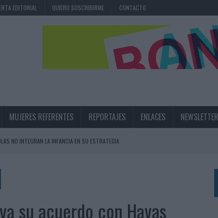
ERTA EDITORIAL
QUIERO SUSCRIBIRME
CONTACTO
MUJERES REFERENTES
REPORTAJES
ENLACES
NEWSLETTE
OLAS NO INTEGRAN LA INFANCIA EN SU ESTRATEGIA
UNQUE LOS MEDIOS CONTROLADOS MANTIENEN EL CRECIMIENTO
OS EN VERANO Y SUPERA AL MÓVIL COMO DISPOSITIVO MÁS UTILIZADO
OS ESPAÑOLES
eva su acuerdo con Havas
IRECTORA COMERCIAL GLOBAL