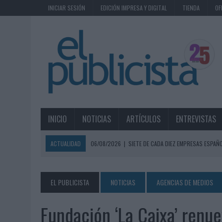
INICIAR SESIÓN
EDICIÓN IMPRESA Y DIGITAL
TIENDA
OF
INICIO
NOTICIAS
ARTÍCULOS
ENTREVISTAS
ACTUALIDAD
06/08/2026
|
SIETE DE CADA DIEZ EMPRESAS ESPAÑ
06/08/2026
|
EL MERCADO PUBLICITARIO CAE UN 2,6% EN 2025, A
06/08/2026
|
LA TELEVISIÓN SIGUE LIDERANDO EL CONSUMO DE MEDI
EL PUBLICISTA
NOTICIAS
AGENCIAS DE MEDIOS
06/08/2026
|
EL USO DE LA IA GENERATIVA ALCANZA YA AL 62% DE L
Fundación ‘La Caixa’ renu
06/08/2026
|
SYSTEM1 NOMBRA A KIMBERLY BASTONI COMO NUEVA D