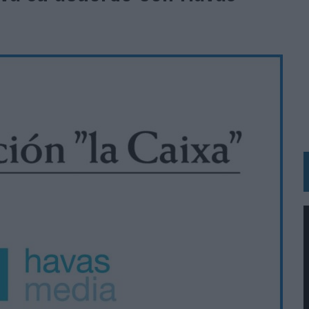
BLE INSPIRADA EN CORNETTO, CALIPPO Y SOLERO
MAR EL PATRIMONIO HISTÓRICO EN ACTIVOS CULTURALES Y ECONÓMICOS
LA GESTIÓN DE SUS RELACIONES CON LOS MEDIOS
ARIO EN SU ÚLTIMA CAMPAÑA INTERNACIONAL
N DE MARCA A LARGO PLAZO Y LA MEDICIÓN SON DOS CARAS DE LA MISMA
N HOTELS & RESORTS
VECES’, DE INUSUALY PARA CERVEZA CAPAZ
 PARA ORANGE
 UNA OPORTUNIDAD DE INCLUSIÓN
RANO’
UDIO EN SU NUEVA CAMPAÑA GLOBAL DE MARCA
VISTAR