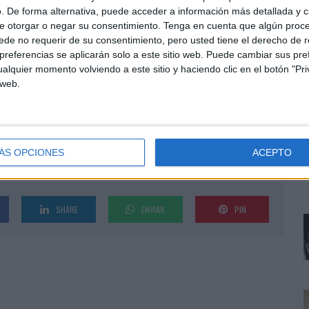
. De forma alternativa, puede acceder a información más detallada y 
tivo de marketing de Fundación la Caixa, afirma que:
e otorgar o negar su consentimiento.
Tenga en cuenta que algún proc
 cada vez más atomizado y digital. Exige de grandes
de no requerir de su consentimiento, pero usted tiene el derecho de r
en a alcanzar audiencias cada vez más segmentadas y
referencias se aplicarán solo a este sitio web. Puede cambiar sus pref
que realizamos a tiempo real. Havas Media ha sido un
alquier momento volviendo a este sitio y haciendo clic en el botón "Pri
E
mos en que nos ayuden a llegar todavía más lejos en
 web.
e
lantean”.
a
p
ÁS OPCIONES
ACEPTO
SHARE
ENVIAR
PIN