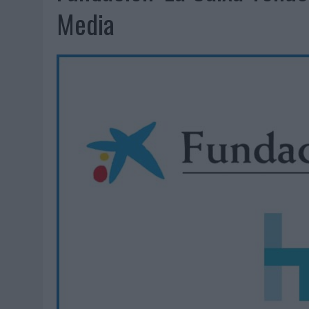
06/08/2026
|
FRIGO Y UNIQLO LANZAN UNA COLECCIÓN PERSONALIZA
Media
06/08/2026
|
LA IA ESTÁ SUBIENDO EL LISTÓN DE LA CREATIVIDAD
05/08/2026
|
BEON WORLDWIDE LANZA RAÍZ URBANA PARA TRANSFOR
05/08/2026
|
FABRA COMUNICACIÓN INCORPORA A CASONÁ Y ASUME 
05/08/2026
|
LOPESAN HOTELS & RESORTS ACERCA EL PARAÍSO CAN
05/08/2026
|
LUIS ARQUILLOS (BURGO DE ARIAS): “LA CONSTRUCCIÓ
MONEDA”
04/08/2026
|
‘EL PARAÍSO MÁS CERCA’, DE 22GRADOS PARA LOPESA
04/08/2026
|
‘LA ÚNICA CERVEZA DEL MUNDO QUE SE DISFRUTA DOS 
04/08/2026
|
‘EL FÚTBOL SIN LAS PERSONAS’, DE DENTSU CREATIVE
04/08/2026
|
CAPAZ, LA CERVEZA QUE CONVIERTE CADA BOTELLA EN
04/08/2026
|
BABARIA Y MAXIBON SON ‘EL MATCH PERFECTO DEL VE
04/08/2026
|
AUDIBLE REIVINDICA EL PODER TRANSFORMADOR DEL A
03/08/2026
|
‘VUELVE EL FÚTBOL. VUELVE A SOÑAR’, DE VML PARA MO