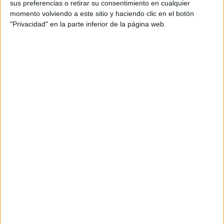
sus preferencias o retirar su consentimiento en cualquier
momento volviendo a este sitio y haciendo clic en el botón
"Privacidad" en la parte inferior de la página web.
José Antonio Lombardía ha sido nombrado
director general de Optimedia España (con
oficinas en Madrid, Barcelona y Sevilla), puesto
desde el que reportará a
Fernando Rodríguez
,
recientemente nombrado
consejero delegado de
ZenithOptimedia Iberia.
Lombardía sustituye en el cargo a
José Ignacio
García, quien ha sido promovido a CEO de
ZenithOptimedia Portugal, después de haber
pasado los últimos siete años al frente de
Optimedia Madrid.
José Antonio comenzó su carrera en 1.992 en
Procter & Gamble, en el departamento de
marketing de Gran Consumo, gestionando
diferentes categorías de productos como
Pantene y H&S. En 1.996 se incorporó como