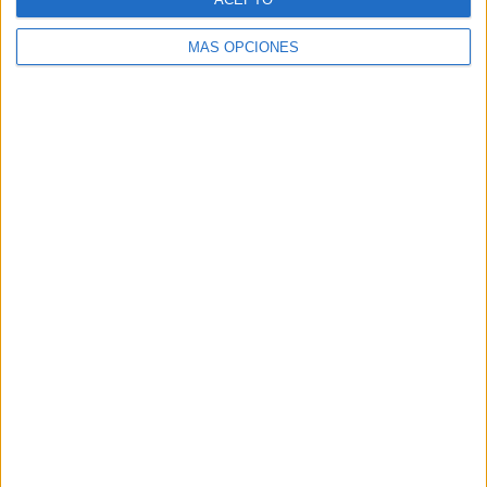
MÁS OPCIONES
ARTÍCULOS ALEATORIOS
05/08/2026
Beon Worldwide lanza Raíz
Urbana para transformar el