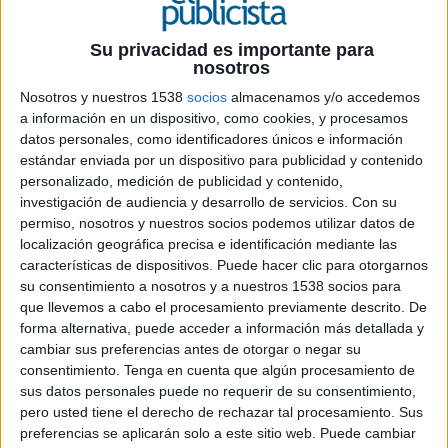
Su privacidad es importante para
nosotros
Nosotros y nuestros 1538
socios
almacenamos y/o accedemos
a información en un dispositivo, como cookies, y procesamos
datos personales, como identificadores únicos e información
estándar enviada por un dispositivo para publicidad y contenido
personalizado, medición de publicidad y contenido,
investigación de audiencia y desarrollo de servicios.
Con su
permiso, nosotros y nuestros socios podemos utilizar datos de
localización geográfica precisa e identificación mediante las
características de dispositivos. Puede hacer clic para otorgarnos
su consentimiento a nosotros y a nuestros 1538 socios para
que llevemos a cabo el procesamiento previamente descrito. De
forma alternativa, puede acceder a información más detallada y
19 DE NOVIEMBRE DE 2008
cambiar sus preferencias antes de otorgar o negar su
consentimiento.
Tenga en cuenta que algún procesamiento de
Sustituye a José Ignacio García, que ha sido
sus datos personales puede no requerir de su consentimiento,
promocionado a ceo de ZenithOptimedia
pero usted tiene el derecho de rechazar tal procesamiento. Sus
Portugal
preferencias se aplicarán solo a este sitio web. Puede cambiar