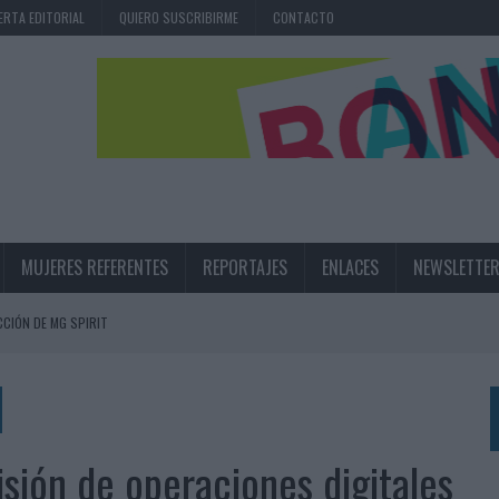
ERTA EDITORIAL
QUIERO SUSCRIBIRME
CONTACTO
MUJERES REFERENTES
REPORTAJES
ENLACES
NEWSLETTE
CIÓN DE MG SPIRIT
NA CAMPAÑA QUE CELEBRA SU REGRESO A PRIMERA DIVISIÓN
TERNACIONAL DE LA CERVEZA
360º CENTRADA EN EL ORIGEN BARCELONÉS
sión de operaciones digitales
 UNA EXPERIENCIA DE MARCA EN IBIZA