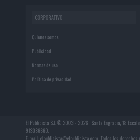
CORPORATIVO
Quienes somos
Publicidad
Normas de uso
Política de privacidad
El Publicista S.L © 2003 - 2026 . Santa Engracia, 18 Escal
913086660.
E-mail: elpublicista@elpublicista.com. Todos los derech