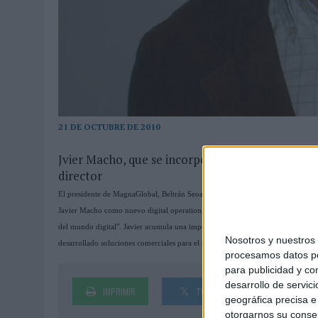
MONEDA”
07/08/2026
|
‘ALEXIA PUTELLAS X GALAXY Z FOLD8 – SIN LÍMITES’, 
21 DE OCTUBRE DE 2010
Jvier Macho, que se incorpora a la agencia tras 
director
El presidente de MagnaGlobal, Beltrán Seoane, ha anunciado el lanzamiento de u
Javier Macho como nuevo digital operations director. Según Seoane, Macho es u
del mundo digital". Javier acumula una importante experiencia profesional de
Nosotros y nuestro
desarrollado soluciones comerciales para el sector en España, francia e Italia, P
procesamos datos per
para publicidad y co
desarrollo de servici
IMPRIMIR
TWEET
SHARE
geográfica precisa e 
otorgarnos su conse