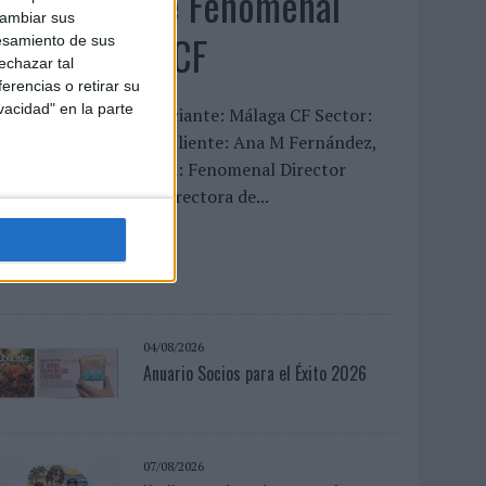
‘La vuelta’, de Fenomenal
cambiar sus
para Málaga CF
esamiento de sus
echazar tal
erencias o retirar su
vacidad" en la parte
FICHA TÉCNICA Anunciante: Málaga CF Sector:
ervicios Contacto del cliente: Ana M Fernández,
ergio Valencia Agencia: Fenomenal Director
reativo: David Titos Directora de...
LEER MÁS
04/08/2026
Anuario Socios para el Éxito 2026
07/08/2026