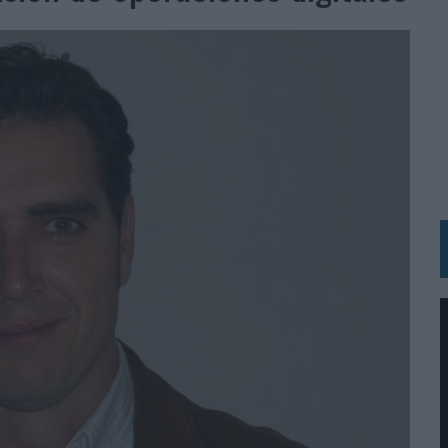
 LAS MARCAS
N IA
RÁ A PRUEBA LA CREATIVIDAD DE LAS MARCAS
N LA INFANCIA EN SU ESTRATEGIA
OS EN VERANO Y SUPERA AL MÓVIL COMO DISPOSITIVO MÁS UTILIZADO
OS ESPAÑOLES
IRECTORA COMERCIAL GLOBAL
BLE INSPIRADA EN CORNETTO, CALIPPO Y SOLERO
MAR EL PATRIMONIO HISTÓRICO EN ACTIVOS CULTURALES Y ECONÓMICOS
LA GESTIÓN DE SUS RELACIONES CON LOS MEDIOS
ARIO EN SU ÚLTIMA CAMPAÑA INTERNACIONAL
N DE MARCA A LARGO PLAZO Y LA MEDICIÓN SON DOS CARAS DE LA MISMA