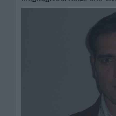
07/08/2026
|
EL VERANO PONE A PRUEBA LA ESTRATEGIA DIGITAL DE
07/08/2026
|
VUELING CONVIERTE LOS RECUERDOS EN SOUVENIRS CO
07/08/2026
|
CUANDO SE APAGUE EL SOL, EL ECLIPSE DE 2026 POND
06/08/2026
|
‘LA VUELTA’, DE FENOMENAL PARA MÁLAGA CF
06/08/2026
|
SIETE DE CADA DIEZ EMPRESAS ESPAÑOLAS NO INTEGRA
06/08/2026
|
LA TELEVISIÓN SIGUE LIDERANDO EL CONSUMO DE MEDI
06/08/2026
|
EL USO DE LA IA GENERATIVA ALCANZA YA AL 62% DE L
06/08/2026
|
SYSTEM1 NOMBRA A KIMBERLY BASTONI COMO NUEVA D
06/08/2026
|
FRIGO Y UNIQLO LANZAN UNA COLECCIÓN PERSONALIZA
06/08/2026
|
LA IA ESTÁ SUBIENDO EL LISTÓN DE LA CREATIVIDAD
05/08/2026
|
BEON WORLDWIDE LANZA RAÍZ URBANA PARA TRANSFOR
05/08/2026
|
FABRA COMUNICACIÓN INCORPORA A CASONÁ Y ASUME 
05/08/2026
|
LOPESAN HOTELS & RESORTS ACERCA EL PARAÍSO CAN
05/08/2026
|
LUIS ARQUILLOS (BURGO DE ARIAS): “LA CONSTRUCCIÓ