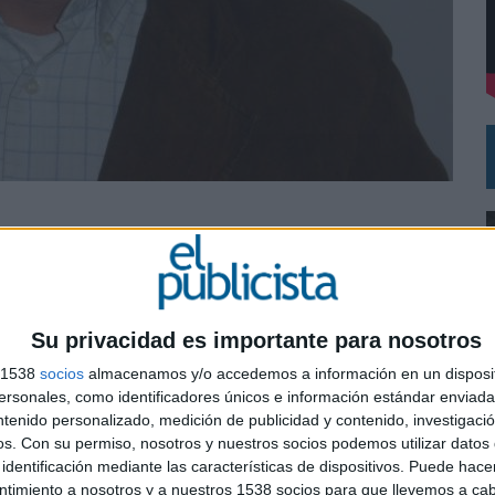
DE CHEIL SPAIN PARA SAMSUNG ELECTRONICS IBERIA
su paso por Yahoo, es el nuevo digital operations
na nueva división dedicada a gestionar operaciones digitales, así como el fichaje de
n profesional "con un perfil polifacético, con espíritu de negocio y pleno conocedor
Su privacidad es importante para nosotros
ntro del sector digital consolidada en empresas como Yahoo, donde durante cinco años ha
s 1538
socios
almacenamos y/o accedemos a información en un disposit
ortalmix, Jazztel o Telefónica.
sonales, como identificadores únicos e información estándar enviada 
ntenido personalizado, medición de publicidad y contenido, investigaci
os.
Con su permiso, nosotros y nuestros socios podemos utilizar datos 
SHARE
ENVIAR
PIN
0
identificación mediante las características de dispositivos. Puede hacer
ntimiento a nosotros y a nuestros 1538 socios para que llevemos a ca