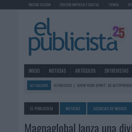
INICIAR SESIÓN
EDICIÓN IMPRESA Y DIGITAL
TIENDA
OF
INICIO
NOTICIAS
ARTÍCULOS
ENTREVISTAS
ACTUALIDAD
07/08/2026
|
‘SHOW YOUR SPIRIT’, DE AUTOPRODUC
07/08/2026
|
EL MÁLAGA CF CULMINA SU TRILOGÍA DE MARCA CON U
07/08/2026
|
MAHOU REIVINDICA EL RITUAL DE LA CAÑA EN EL DÍA IN
EL PUBLICISTA
NOTICIAS
AGENCIAS DE MEDIOS
07/08/2026
|
MG SPIRIT RELANZA SU MARCA CON UNA ESTRATEGIA 
Magnaglobal lanza una divi
07/08/2026
|
PATRÓN CONVIERTE EL NUEVO SINGLE DE ARÓN PIPER EN