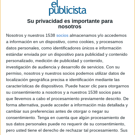
Su privacidad es importante para
nosotros
10 DE JUNIO DE 2026
Nosotros y nuestros 1538
socios
almacenamos y/o accedemos
a información en un dispositivo, como cookies, y procesamos
Con una sólida trayectoria en planificación y
datos personales, como identificadores únicos e información
gestión de campañas para grandes marcas,
estándar enviada por un dispositivo para publicidad y contenido
Carmen Alonso se incorpora como account
personalizado, medición de publicidad y contenido,
manager al equipo liderado por Paz Grande
investigación de audiencia y desarrollo de servicios.
Con su
en la agencia de medios independiente
permiso, nosotros y nuestros socios podemos utilizar datos de
localización geográfica precisa e identificación mediante las
La agencia de medios Mediaplus Equmedia
características de dispositivos. Puede hacer clic para otorgarnos
continúa fortaleciendo su área de servicio al
su consentimiento a nosotros y a nuestros 1538 socios para
que llevemos a cabo el procesamiento previamente descrito. De
cliente con la incorporación de Carmen Alonso
forma alternativa, puede acceder a información más detallada y
en calidad de account manager. Se trata de un
cambiar sus preferencias antes de otorgar o negar su
fichaje estratégico para la firma, ya que Alonso
consentimiento.
Tenga en cuenta que algún procesamiento de
cuenta con más de veinte años de experiencia en
sus datos personales puede no requerir de su consentimiento,
el sector de la publicidad y los medios,
pero usted tiene el derecho de rechazar tal procesamiento. Sus
desarrollando su carrera en algunas de las