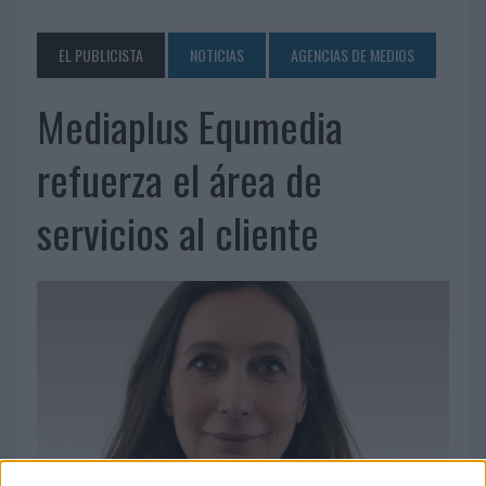
EL PUBLICISTA
NOTICIAS
AGENCIAS DE MEDIOS
Mediaplus Equmedia
refuerza el área de
servicios al cliente