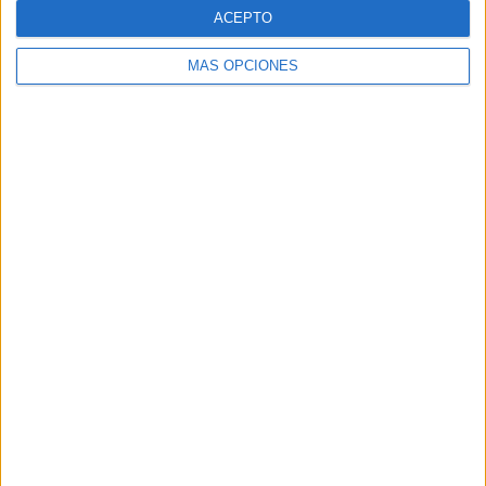
ACEPTO
03/08/2026
KFC convierte los Uber en un
MÁS OPCIONES
homenaje al universo de 'Los
Simpson'
La cadena interviene los techos panorámicos de una
flota de vehículos con el icónico cielo de la serie
para presentar su primera colaboración con Disney,
un menú de edición limitada disponible en...
LEER MÁS
04/08/2026