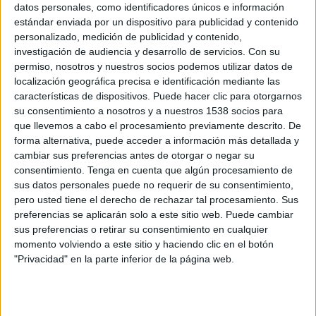
datos personales, como identificadores únicos e información
estándar enviada por un dispositivo para publicidad y contenido
personalizado, medición de publicidad y contenido,
7 DE OCTUBRE DE 2010
investigación de audiencia y desarrollo de servicios.
Con su
permiso, nosotros y nuestros socios podemos utilizar datos de
Trabajará en calidad de strategic research senior
localización geográfica precisa e identificación mediante las
manager.
características de dispositivos. Puede hacer clic para otorgarnos
su consentimiento a nosotros y a nuestros 1538 socios para
La agencia de medios PHD ha incorporado a Raúl Gordo como strategic research
que llevemos a cabo el procesamiento previamente descrito. De
senior manager para reforzar las estrategias de investigación de los clientes de la
forma alternativa, puede acceder a información más detallada y
compañía. Este profesional ha desarrollado su última etapa laboral en Ipsos
cambiar sus preferencias antes de otorgar o negar su
(instituto de investigación de mercados), donde realizaba tareas de
consentimiento.
Tenga en cuenta que algún procesamiento de
responsabilidad en las áreas de investigación y análisis de mercados para estudios
sus datos personales puede no requerir de su consentimiento,
publicitarios. A ello hay que sumar una amplia experiencia en el mundo de la
pero usted tiene el derecho de rechazar tal procesamiento. Sus
investigación de mercados, en compañías como Millward Brown y Diageo.
preferencias se aplicarán solo a este sitio web. Puede cambiar
sus preferencias o retirar su consentimiento en cualquier
PHD viene desarrollando a lo largo del año 2010 un plan de expansión que
momento volviendo a este sitio y haciendo clic en el botón
responde al crecimiento experimentado en el sector tras la obtención de nuevas
"Privacidad" en la parte inferior de la página web.
cuentas como Pullmantur, Airbus Military, Elisabeth Arden, Museo Guggenhein
Bilbao, Altafilms y Porsche.