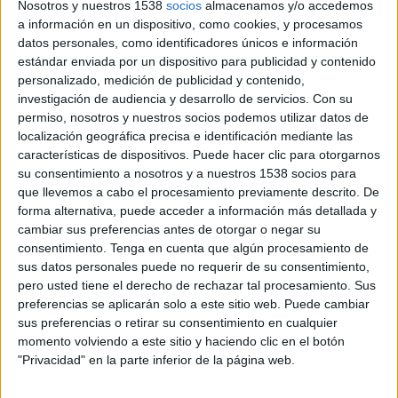
Nosotros y nuestros 1538
socios
almacenamos y/o accedemos
a información en un dispositivo, como cookies, y procesamos
datos personales, como identificadores únicos e información
estándar enviada por un dispositivo para publicidad y contenido
personalizado, medición de publicidad y contenido,
investigación de audiencia y desarrollo de servicios.
Con su
permiso, nosotros y nuestros socios podemos utilizar datos de
localización geográfica precisa e identificación mediante las
características de dispositivos. Puede hacer clic para otorgarnos
su consentimiento a nosotros y a nuestros 1538 socios para
que llevemos a cabo el procesamiento previamente descrito. De
forma alternativa, puede acceder a información más detallada y
cambiar sus preferencias antes de otorgar o negar su
consentimiento.
Tenga en cuenta que algún procesamiento de
15 DE SEPTIEMBRE DE 2015
sus datos personales puede no requerir de su consentimiento,
pero usted tiene el derecho de rechazar tal procesamiento. Sus
Para reforzar su equipo digital, procedente de
preferencias se aplicarán solo a este sitio web. Puede cambiar
Ampliffica
sus preferencias o retirar su consentimiento en cualquier
Zizer, boutique de medios independiente, ha reforzado su equipo de medios
momento volviendo a este sitio y haciendo clic en el botón
digital con la incorporación de Saray Cerrato como especialista de campañas
"Privacidad" en la parte inferior de la página web.
digitales en plataformas.
Saray es licenciada en Administración de Empresas por la Universidad Carlos III