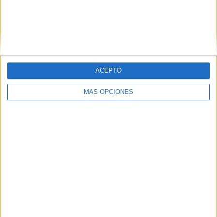
ARTÍCULOS ALEATORIOS
ACEPTO
MÁS OPCIONES
07/08/2026
‘Show Your Spirit’, de
autoproducción de MG Spirit