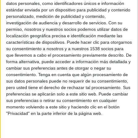
datos personales, como identificadores únicos e información
estándar enviada por un dispositivo para publicidad y contenido
personalizado, medición de publicidad y contenido,
17 DE DICIEMBRE DE 2014
investigación de audiencia y desarrollo de servicios.
Con su
permiso, nosotros y nuestros socios podemos utilizar datos de
La boutique de medios independiente, incorpora
localización geográfica precisa e identificación mediante las
a Fabio Martínez como responsable del área de
características de dispositivos. Puede hacer clic para otorgarnos
performance
su consentimiento a nosotros y a nuestros 1538 socios para
que llevemos a cabo el procesamiento previamente descrito. De
forma alternativa, puede acceder a información más detallada y
Fabio Martínez es el nuevo responsable del área de performance de Zizer. Con su
cambiar sus preferencias antes de otorgar o negar su
incorporación se refuerza un área clave del enfoque estratégico de la compañía, el
consentimiento.
Tenga en cuenta que algún procesamiento de
área de conversión, centrada en la consecución y medición de objetivos de
sus datos personales puede no requerir de su consentimiento,
respuesta directa. Licenciado en Comunicación Digital por la universidad de
pero usted tiene el derecho de rechazar tal procesamiento. Sus
Central Lancashire y Master en Mobile Business por la IAB, Martínez ha
preferencias se aplicarán solo a este sitio web. Puede cambiar
desarrollado su carrera entre Londres y Madrid, trabajando en sus últimas etapas
sus preferencias o retirar su consentimiento en cualquier
momento volviendo a este sitio y haciendo clic en el botón
en el área de performance de Dentsu-Aegis y Vivaki.
"Privacidad" en la parte inferior de la página web.