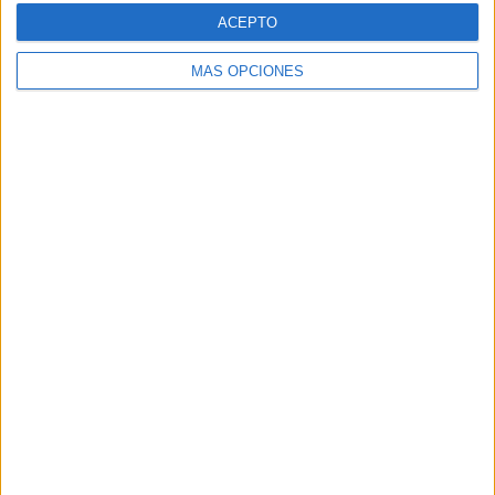
03/08/2026
ACEPTO
Back Market pone a la madre
MÁS OPCIONES
de su fundador como aval de
su calidad
La compañía lanza ‘El Compromiso de Back Market’,
una campaña que utiliza el humor para reforzar la
confianza en la tecnología reacondicionada y
respaldar su promesa de calidad La confianza
sigue...
LEER MÁS
04/08/2026