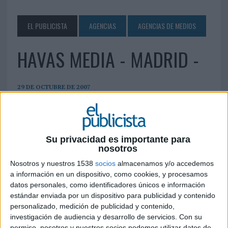
EL PUBLICISTA
AGENCIAS
AGENCIAS DE MEDIOS
HAVAS MEDIA - MADRID -
29 DE OCTUBRE DE 2007
C/ Eloy Gonzalo 10 28010 Madrid Tel.: 91 456
9090 ana.castro@havas.com
http://www.havasmediagroup.com/es
Su privacidad es importante para
nosotros
IMPRIMIR
Nosotros y nuestros 1538
socios
almacenamos y/o accedemos
a información en un dispositivo, como cookies, y procesamos
TWEET
datos personales, como identificadores únicos e información
estándar enviada por un dispositivo para publicidad y contenido
personalizado, medición de publicidad y contenido,
SHARE
investigación de audiencia y desarrollo de servicios.
Con su
permiso, nosotros y nuestros socios podemos utilizar datos de