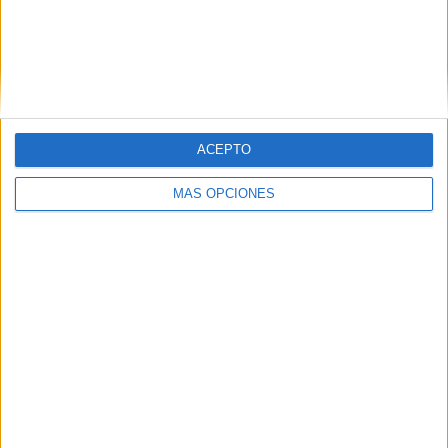
FICHA TÉCNICA Anunciante: Movistar Contacto
cliente: Aitor Goyenechea, María G. de Riancho,
Íñigo Gómez de Segura, Patricia Martínez Roa,
Vanessa Solana, Mónica Herraez, Ana Ruiperez,
Lucía...
ACEPTO
LEER MÁS
MÁS OPCIONES
04/08/2026
Anuario Socios para el Éxito 2026
04/08/2026
Anuario Socios para el Éxito 2026