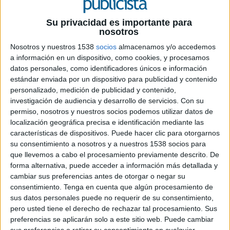
9 DE SEPTIEMBRE DE 2020
Su privacidad es importante para
nosotros
‘Cómo se puede querer a 15 equipos a la vez
y no estar loco’. Este es el nuevo mensaje
Nosotros y nuestros 1538
socios
almacenamos y/o accedemos
que se podrá ver a partir del próximo 9 de
a información en un dispositivo, como cookies, y procesamos
datos personales, como identificadores únicos e información
septiembre en los principales medios
estándar enviada por un dispositivo para publicidad y contenido
televisivos, print, OOH y soportes digitales
personalizado, medición de publicidad y contenido,
de nuestro país
investigación de audiencia y desarrollo de servicios.
Con su
permiso, nosotros y nuestros socios podemos utilizar datos de
Se trata de la nueva campaña de Loterías y
localización geográfica precisa e identificación mediante las
Apuestas del Estado (SELAE) para uno de sus
características de dispositivos. Puede hacer clic para otorgarnos
icónicos productos, La Quiniela. El anuncio de
su consentimiento a nosotros y a nuestros 1538 socios para
televisión de 60” (con versiones de 30” y
que llevemos a cabo el procesamiento previamente descrito. De
adaptaciones a otros formatos audiovisuales)
forma alternativa, puede acceder a información más detallada y
muestra cómo un amante del fútbol es capaz de
cambiar sus preferencias antes de otorgar o negar su
animar con la misma vehemencia que al suyo a
consentimiento.
Tenga en cuenta que algún procesamiento de
todos los equipos de La Quiniela por los que ha
sus datos personales puede no requerir de su consentimiento,
pero usted tiene el derecho de rechazar tal procesamiento. Sus
apostado. Las imágenes van acompañadas de una
preferencias se aplicarán solo a este sitio web. Puede cambiar
versión adaptada del mítico bolero “Corazón
sus preferencias o retirar su consentimiento en cualquier