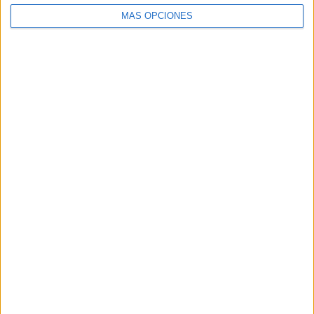
MÁS OPCIONES
ARTÍCULOS ALEATORIOS
05/08/2026
Lopesan Hotels & Resorts
acerca el paraíso canario en