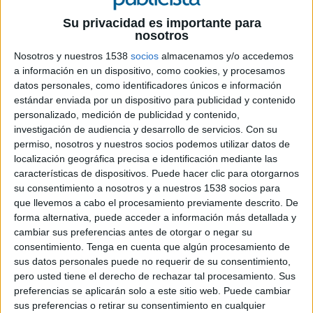
Su privacidad es importante para
Será la agencia que representará a España
nosotros
en la red
Advertising & Marketing
Nosotros y nuestros 1538
socios
almacenamos y/o accedemos
Independent Network
a información en un dispositivo, como cookies, y procesamos
datos personales, como identificadores únicos e información
Agencia Kids
ha sido seleccionada para formar
estándar enviada por un dispositivo para publicidad y contenido
parte de la red internacional de agencias
personalizado, medición de publicidad y contenido,
independientes
AMIN Worldwide,
investigación de audiencia y desarrollo de servicios.
Con su
representando a uno de los países más
permiso, nosotros y nuestros socios podemos utilizar datos de
estratégicos de Europa. “El mercado español es
localización geográfica precisa e identificación mediante las
clave en nuestra expansión”, cuenta Hans Van
características de dispositivos. Puede hacer clic para otorgarnos
Eemeren, actual presidente de la red y socio en la
su consentimiento a nosotros y a nuestros 1538 socios para
agencia belga Intracto.
que llevemos a cabo el procesamiento previamente descrito. De
forma alternativa, puede acceder a información más detallada y
La agencia valenciana está especializada en
cambiar sus preferencias antes de otorgar o negar su
creatividad publicitaria, estrategia y diseño, una
consentimiento.
Tenga en cuenta que algún procesamiento de
sus datos personales puede no requerir de su consentimiento,
propuesta de valor unificada en un mundo cada
pero usted tiene el derecho de rechazar tal procesamiento. Sus
vez más especializado. Entre sus clientes se
preferencias se aplicarán solo a este sitio web. Puede cambiar
encuentran Mercadona, IVI, Donuts, Universidad
sus preferencias o retirar su consentimiento en cualquier
VIU, Melones Bruñó, Arroz Dacsa, Tuenti o