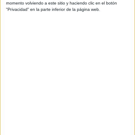
momento volviendo a este sitio y haciendo clic en el botón
Fartons. “Formar parte de AMIN significa dar un
"Privacidad" en la parte inferior de la página web.
paso más en el sector y convertirnos en una
agencia global que puede abordar y dar servicio a
cuentas internacionales”, señala Jorge Sánchez,
director creativo y socio de Agencia Kids.
“Ser capaces de aprovechar el alcance global y la
experiencia de AMIN nos ayudará a acercarnos a
una gama aún más amplia de clientes mientras
continuamos en España. Para Kids es una
oportunidad única para acceder a la amplia base
de tendencias e insights de AMIN sobre el
mercado global" destacó Jabo Garcia-Janini,
director estratégico de negocio y socio de
Agencia Kids.
KIDS estuvo presente en la última reunión de
AMIN en la ciudad de Lisboa los pasados 7, 8 y 9
de noviembre, donde se debatió junto a Jack