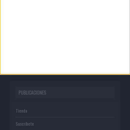
CORPORATIVO
Quienes somos
Publicidad
Normas de uso
Política de privacidad
PUBLICACIONES
Tienda
Suscríbete