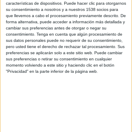
características de dispositivos. Puede hacer clic para otorgarnos
Milfshakes, con esta novedad Nil Ojeda da un
su consentimiento a nosotros y a nuestros 1538 socios para
paso más allá y se alía con varios socios para
que llevemos a cabo el procesamiento previamente descrito. De
convertir su creatividad en un servicio para
forma alternativa, puede acceder a información más detallada y
terceros capaz de "romper moldes", según
cambiar sus preferencias antes de otorgar o negar su
desgrana él mismo:
"Me di cuenta de que no es lo
consentimiento.
Tenga en cuenta que algún procesamiento de
mismo crear contenido que construir una marca.
sus datos personales puede no requerir de su consentimiento,
Precisamente a partir de este hecho nace Batido:
pero usted tiene el derecho de rechazar tal procesamiento. Sus
preferencias se aplicarán solo a este sitio web. Puede cambiar
para poner mi creatividad, mis ideas y mi forma de
sus preferencias o retirar su consentimiento en cualquier
entender la cultura digital al servicio de otros
momento volviendo a este sitio y haciendo clic en el botón
proyectos",
explica Ojeda, que asume el rol de
"Privacidad" en la parte inferior de la página web.
director creativo de la nueva firma. En el
proyecto está igualmente involucrado como
socio cofundador Toni Mostaza, publicitario de
largo recorrido dentro del mundo del influencer
marketing, ligado en etapas previas a empresas
como Youplanet o Primetag, entre otras.
En este sentido, Batido nace con una premisa
clara: las marcas y los creadores necesitan