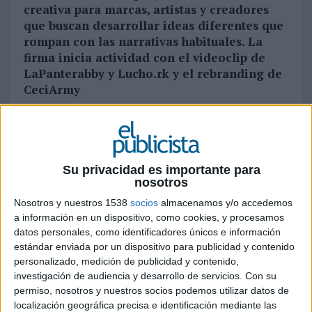
creativa para marcas, artistas y creadores
que buscan desarrollar ideas diferentes que
rompan con las narrativas habituales. La
firma inicia actividad con el videoclip de
LaPanterabby y Lucho.rk y el rebranding de
CeciArmy
El creador de contenidos e influencer Nil Ojeda es
el principal impulsor de Batido, un nuevo
proyecto de dirección creativa desde el que pone
su experiencia, imaginario y forma de entender el
Su privacidad es importante para
nosotros
universo digital al servicio de marcas, artistas y
creadores que quieran construir ideas diferentes.
Nosotros y nuestros 1538
socios
almacenamos y/o accedemos
a información en un dispositivo, como cookies, y procesamos
La agencia amplía el foco del influencer, que
datos personales, como identificadores únicos e información
suma más de 4,8 millones de seguidores en su
estándar enviada por un dispositivo para publicidad y contenido
personalizado, medición de publicidad y contenido,
canal de YouTube y más de 2,6 millones en su
investigación de audiencia y desarrollo de servicios.
Con su
perfil de Instagram. Tras más de diez años
permiso, nosotros y nuestros socios podemos utilizar datos de
creando contenido, trabajando con marcas de
localización geográfica precisa e identificación mediante las
múltiples categorías y desarrollando su proyecto