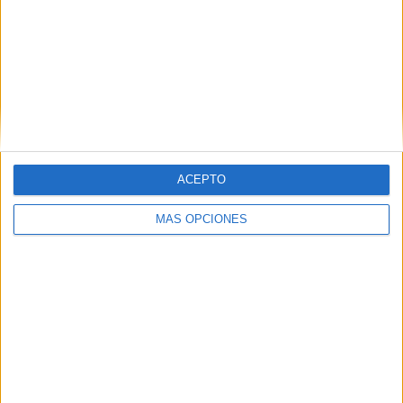
SHARE
ENVIAR
PIN
ACEPTO
MÁS OPCIONES
SÍGUENOS EN FACEBOOK