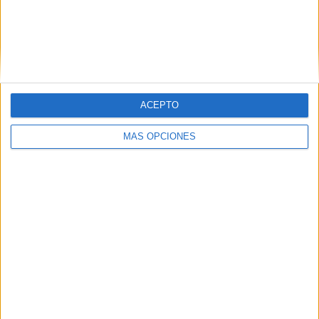
VÍDEO DESTACADO
ACEPTO
MÁS OPCIONES
ARTÍCULOS ALEATORIOS