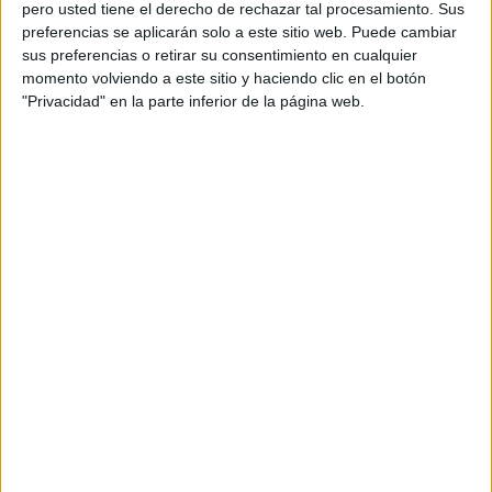
liderazgo internacional, poniendo el foco en la
pero usted tiene el derecho de rechazar tal procesamiento. Sus
integración de tecnología, inteligencia artificial y
preferencias se aplicarán solo a este sitio web. Puede cambiar
experiencia de empleado en mercados de alto
sus preferencias o retirar su consentimiento en cualquier
crecimiento.
momento volviendo a este sitio y haciendo clic en el botón
"Privacidad" en la parte inferior de la página web.
Ballabio será la responsable de liderar la
estrategia de people experience de la compañía
en todas estas geografías, con especial atención
al desarrollo de talento, la evolución de la
cultura de liderazgo y la construcción de
modelos organizativos escalables apoyados en IA.
Entre sus funciones también estará
impulsar
sistemas de trabajo
bajo la filosofía “Run
Simple” y
acelerar la creación de pipelines de
liderazgo diversos y adaptados
a cada
mercado.
La directiva, de nacionalidad italiana y residente
en España, cuenta con experiencia internacional
en recursos humanos y transformación