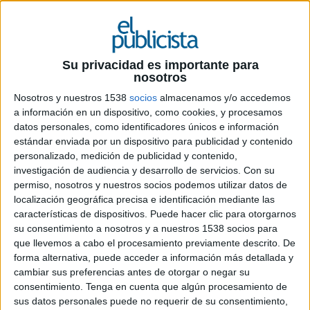
21 DE MAYO DE 2026
Su privacidad es importante para
nosotros
La directiva, procedente de Vodafone Group,
Nosotros y nuestros 1538
socios
almacenamos y/o accedemos
dirigirá la estrategia de talento y liderazgo
a información en un dispositivo, como cookies, y procesamos
de la consultora en Europa, Latinoamérica,
datos personales, como identificadores únicos e información
Asia, África y Oriente Medio
estándar enviada por un dispositivo para publicidad y contenido
personalizado, medición de publicidad y contenido,
BTS ha incorporado a Matilde Ballabio como
investigación de audiencia y desarrollo de servicios.
Con su
nueva head of people experience para la región
permiso, nosotros y nuestros socios podemos utilizar datos de
localización geográfica precisa e identificación mediante las
Most of the World (MOW), un área que engloba
características de dispositivos. Puede hacer clic para otorgarnos
mercados del sur de Europa y Latinoamérica,
su consentimiento a nosotros y a nuestros 1538 socios para
India, Oriente Medio, África, Asia y Australia.
que llevemos a cabo el procesamiento previamente descrito. De
forma alternativa, puede acceder a información más detallada y
Con este nombramiento, la consultora
cambiar sus preferencias antes de otorgar o negar su
especializada en transformación organizacional
consentimiento.
Tenga en cuenta que algún procesamiento de
refuerza su estrategia de desarrollo de talento y
sus datos personales puede no requerir de su consentimiento,