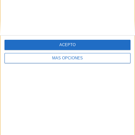
ARTÍCULOS ALEATORIOS
ACEPTO
MÁS OPCIONES
03/08/2026
‘Vuelve el fútbol. Vuelve a
soñar’, de VML para Movistar