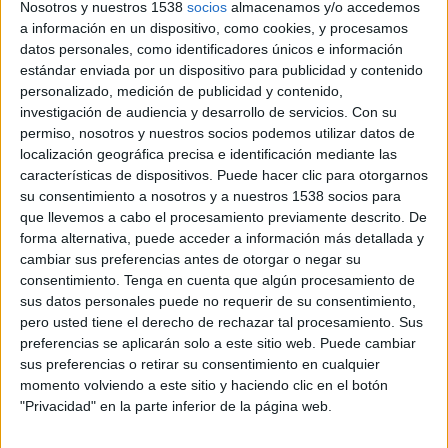
Nosotros y nuestros 1538
socios
almacenamos y/o accedemos
19 DE ENERO DE 2016
a información en un dispositivo, como cookies, y procesamos
datos personales, como identificadores únicos e información
Leonor Mallorquí, Iñaki Bendito y Antonio de
estándar enviada por un dispositivo para publicidad y contenido
Hoyos (en la imagen) serán los nuevos directores
personalizado, medición de publicidad y contenido,
investigación de audiencia y desarrollo de servicios.
Con su
de la agencia.
permiso, nosotros y nuestros socios podemos utilizar datos de
La agencia española Kitchen ha anunciado una
localización geográfica precisa e identificación mediante las
modificación de su organigrama directivo tras
características de dispositivos. Puede hacer clic para otorgarnos
anunciar su marcha del día a día el propio José
su consentimiento a nosotros y a nuestros 1538 socios para
Carnero, socio fundador y presidente, que
que llevemos a cabo el procesamiento previamente descrito. De
abandona las labores ejecutivas aunque
forma alternativa, puede acceder a información más detallada y
permanecerá vinculado a la agencia, además de
cambiar sus preferencias antes de otorgar o negar su
dirigir la Fundación Unoentrecienmil y otros
consentimiento.
Tenga en cuenta que algún procesamiento de
proyectos que contarán con el respaldo de la
sus datos personales puede no requerir de su consentimiento,
misma. La dirección de Kitchen queda en manos
pero usted tiene el derecho de rechazar tal procesamiento. Sus
preferencias se aplicarán solo a este sitio web. Puede cambiar
de Leonor Mallorquí, Iñaki Bendito y Antonio de
sus preferencias o retirar su consentimiento en cualquier
Hoyos, hombres de la casa que se responsabilizan
momento volviendo a este sitio y haciendo clic en el botón
de las diferentes áreas (creatividad, cuentas,
"Privacidad" en la parte inferior de la página web.
estrategia y finanzas).