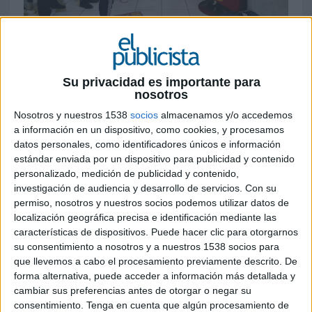
3 DE JULIO DE 2019
Los anunciantes apuestan por estos soportes
digitales como punto adicional de contacto
Su privacidad es importante para
con el cliente para un extra de innovación e
nosotros
interactividad
Nosotros y nuestros 1538
socios
almacenamos y/o accedemos
a información en un dispositivo, como cookies, y procesamos
Montblanc es un ejemplo de marca, que a través
datos personales, como identificadores únicos e información
de una acción interactiva y aromática en iwall
estándar enviada por un dispositivo para publicidad y contenido
(iWall), ha lanzado su nueva fragancia Montblanc
personalizado, medición de publicidad y contenido,
Explorer por medio de un quizz dirigido al público
investigación de audiencia y desarrollo de servicios.
Con su
masculino en varios centros comerciales de
permiso, nosotros y nuestros socios podemos utilizar datos de
Bogotá (Colombia), coincidiendo con el Día del
localización geográfica precisa e identificación mediante las
Padre. La cámara instalada en el iwall, detecta el
características de dispositivos. Puede hacer clic para otorgarnos
su consentimiento a nosotros y a nuestros 1538 socios para
movimiento lateral del cuerpo y activa una
que llevemos a cabo el procesamiento previamente descrito. De
brújula con dos opciones de respuesta. Si se
forma alternativa, puede acceder a información más detallada y
escoge la correcta en el tiempo indicado, se
cambiar sus preferencias antes de otorgar o negar su
activa el aroma de la fragancia mediante un
consentimiento.
Tenga en cuenta que algún procesamiento de