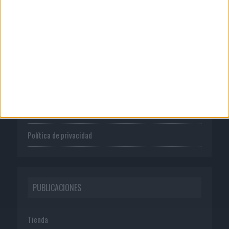
CORPORATIVO
Quienes somos
Publicidad
Normas de uso
Política de privacidad
PUBLICACIONES
Tienda