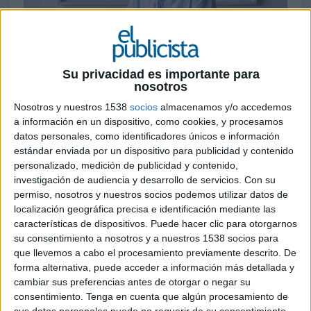
Su privacidad es importante para
nosotros
12 DE JUNIO DE 2026
Nosotros y nuestros 1538
socios
almacenamos y/o accedemos
Desde su nuevo rol potenciará el desarrollo
a información en un dispositivo, como cookies, y procesamos
de la agencia desde su sede en Cataluña y
datos personales, como identificadores únicos e información
reforzará la conexión de sus capacidades
estándar enviada por un dispositivo para publicidad y contenido
digitales entre las oficinas de Madrid y
personalizado, medición de publicidad y contenido,
investigación de audiencia y desarrollo de servicios.
Con su
Barcelona
permiso, nosotros y nuestros socios podemos utilizar datos de
localización geográfica precisa e identificación mediante las
Evercom
incorpora a Asier García como nuevo
características de dispositivos. Puede hacer clic para otorgarnos
director de sus oficinas de Barcelona y también
su consentimiento a nosotros y a nuestros 1538 socios para
de Evolution, la división de marketing digital de
que llevemos a cabo el procesamiento previamente descrito. De
la agencia. Desde esta posición, García asumirá
forma alternativa, puede acceder a información más detallada y
una doble responsabilidad: maximizar el
cambiar sus preferencias antes de otorgar o negar su
crecimiento de la compañía desde su sede en
consentimiento.
Tenga en cuenta que algún procesamiento de
Cataluña y reforzar la integración de las