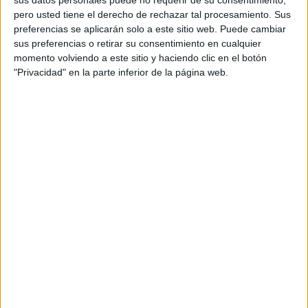
sus datos personales puede no requerir de su consentimiento,
capacidades digitales de Evercom entre las
pero usted tiene el derecho de rechazar tal procesamiento. Sus
oficinas de Madrid y Barcelona.
preferencias se aplicarán solo a este sitio web. Puede cambiar
sus preferencias o retirar su consentimiento en cualquier
Evolution gana peso como división clave dentro
momento volviendo a este sitio y haciendo clic en el botón
de Evercom, mientras que el refuerzo de la
"Privacidad" en la parte inferior de la página web.
dirección en Barcelona permitirá a la agencia
seguir creciendo en un mercado con un tejido
empresarial especialmente activo en innovación,
industria, consumo, tecnología y nuevos modelos
de negocio.
Asier García cuenta con más de veinte años de
experiencia en marketing, comunicación y
transformación digital en agencias globales. Ha
participado en procesos de crecimiento,
integración y redefinición de modelos operativos
en compañías como Leo Burnett, LOLA
MullenLowe o VML liderando equipos
multidisciplinares y proyectos vinculados a