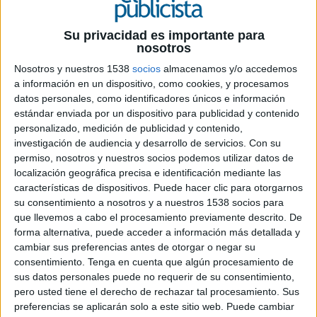
19 DE JUNIO DE 2024
Su privacidad es importante para
nosotros
La consultora independiente dará servicio
Nosotros y nuestros 1538
socios
almacenamos y/o accedemos
en materia de comunicación estratégica y
a información en un dispositivo, como cookies, y procesamos
relaciones públicas a todas las marcas del
datos personales, como identificadores únicos e información
grupo en la región nordeste (Cataluña y
estándar enviada por un dispositivo para publicidad y contenido
Baleares). La agencia se hace además con la
personalizado, medición de publicidad y contenido,
gestión total de la cuenta de comunicación
investigación de audiencia y desarrollo de servicios.
Con su
de San Miguel a nivel nacional
permiso, nosotros y nuestros socios podemos utilizar datos de
localización geográfica precisa e identificación mediante las
La agencia Probably, híbrido entre consultora de
características de dispositivos. Puede hacer clic para otorgarnos
su consentimiento a nosotros y a nuestros 1538 socios para
comunicación y RRPP y agencia de publicidad con
que llevemos a cabo el procesamiento previamente descrito. De
marcado perfil estratégico y creativo, amplia su
forma alternativa, puede acceder a información más detallada y
cartera de clientes al hacerse con la cuenta
cambiar sus preferencias antes de otorgar o negar su
global de comunicación de la marca San Miguel
consentimiento.
Tenga en cuenta que algún procesamiento de
para todo el mercado español. Desde la
sus datos personales puede no requerir de su consentimiento,
asignación, que tuvo lugar el pasado mes de abril,
pero usted tiene el derecho de rechazar tal procesamiento. Sus
la agencia independiente que dirige Ana
preferencias se aplicarán solo a este sitio web. Puede cambiar