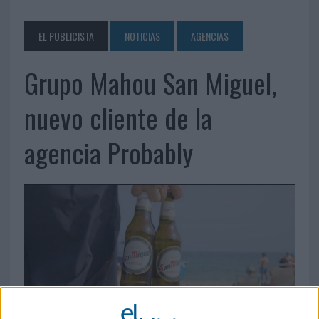
EL PUBLICISTA
NOTICIAS
AGENCIAS
Grupo Mahou San Miguel,
nuevo cliente de la
agencia Probably