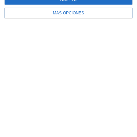
MÁS OPCIONES
ARTÍCULOS ALEATORIOS
05/08/2026
Luis Arquillos (Burgo de
Arias): “La construcción de