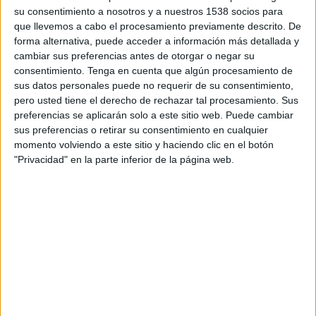
mercado desde un modelo más escalable,
su consentimiento a nosotros y a nuestros 1538 socios para
integrado y conectado, según detallan sus
que llevemos a cabo el procesamiento previamente descrito. De
responsables. El cambio coincide con el 30
forma alternativa, puede acceder a información más detallada y
aniversario del grupo, que lanza ‘Be Relevant’,
cambiar sus preferencias antes de otorgar o negar su
concepto que define esta nueva etapa y que está
consentimiento.
Tenga en cuenta que algún procesamiento de
enfocada en la relevancia, el talento y la
sus datos personales puede no requerir de su consentimiento,
capacidad de acompañar a las marcas en sus
pero usted tiene el derecho de rechazar tal procesamiento. Sus
preferencias se aplicarán solo a este sitio web. Puede cambiar
grandes decisiones.
sus preferencias o retirar su consentimiento en cualquier
momento volviendo a este sitio y haciendo clic en el botón
Este nuevo modelo global de comunicación y
"Privacidad" en la parte inferior de la página web.
marketing está basado en la hiperespecialización,
la integración de capacidades y la construcción
de relevancia para las marcas. La compañía se
articula ahora en cinco compañías especializadas
que trabajan de forma conectada para ofrecer
soluciones más estratégicas, ágiles y adaptadas a
los nuevos retos del mercado. "En un mercado
saturado de mensajes, formatos y canales, las
marcas ya no solo necesitan comunicar más, sino
hacerlo mejor, conectar con más precisión y