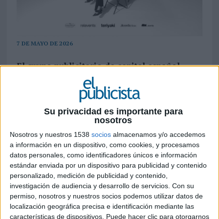
7 DE MAYO DE 2026
El grupo publicitario de capital español
afronta nueva etapa tras su 30 aniversario y
refuerza su posición en el mercado como
actor integral para las marcas. La nueva
estructura del grupo se cimenta sobre cinco
Su privacidad es importante para
nosotros
compañías hiperespecializadas en las áreas
de creatividad, eventos, producción y
Nosotros y nuestros 1538
socios
almacenamos y/o accedemos
estrategia
a información en un dispositivo, como cookies, y procesamos
datos personales, como identificadores únicos e información
Grupoidex, grupo de comunicación con ADN
estándar enviada por un dispositivo para publicidad y contenido
español con sede en Madrid, Alicante y Valencia,
personalizado, medición de publicidad y contenido,
investigación de audiencia y desarrollo de servicios.
Con su
inicia nueva etapa en el mercado estrenando
permiso, nosotros y nuestros socios podemos utilizar datos de
estructura empresarial. El objetivo del cambio
localización geográfica precisa e identificación mediante las
pasa por responder a los nuevos retos del
características de dispositivos. Puede hacer clic para otorgarnos