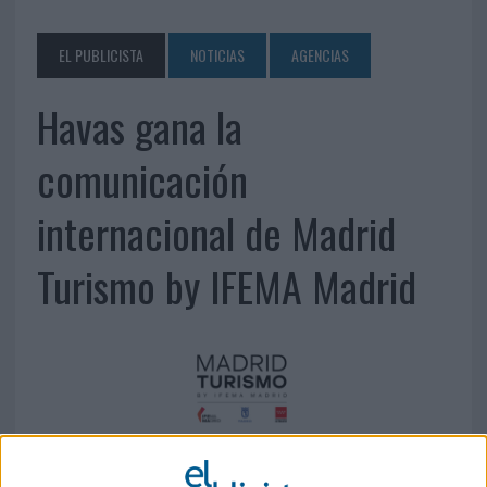
EL PUBLICISTA
NOTICIAS
AGENCIAS
Havas gana la
comunicación
internacional de Madrid
Turismo by IFEMA Madrid