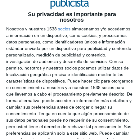
Su privacidad es importante para
nosotros
20 DE MAYO DE 2026
Nosotros y nuestros 1538
socios
almacenamos y/o accedemos
a información en un dispositivo, como cookies, y procesamos
El grupo gestionará creatividad y medios
datos personales, como identificadores únicos e información
para promocionar Madrid en mercados
estándar enviada por un dispositivo para publicidad y contenido
personalizado, medición de publicidad y contenido,
como Estados Unidos, Asia o Latinoamérica
investigación de audiencia y desarrollo de servicios.
Con su
hasta 2028
permiso, nosotros y nuestros socios podemos utilizar datos de
localización geográfica precisa e identificación mediante las
Havas ha sido seleccionado para gestionar la
características de dispositivos. Puede hacer clic para otorgarnos
comunicación internacional de Madrid Turismo
su consentimiento a nosotros y a nuestros 1538 socios para
by IFEMA Madrid tras imponerse en los
que llevemos a cabo el procesamiento previamente descrito. De
concursos de creatividad y medios convocados
forma alternativa, puede acceder a información más detallada y
por la entidad.
cambiar sus preferencias antes de otorgar o negar su
consentimiento.
Tenga en cuenta que algún procesamiento de
El contrato, que estará vigente hasta mayo de
sus datos personales puede no requerir de su consentimiento,
2028, contempla el desarrollo de una estrategia
pero usted tiene el derecho de rechazar tal procesamiento. Sus
integral para promocionar Madrid -tanto ciudad
preferencias se aplicarán solo a este sitio web. Puede cambiar