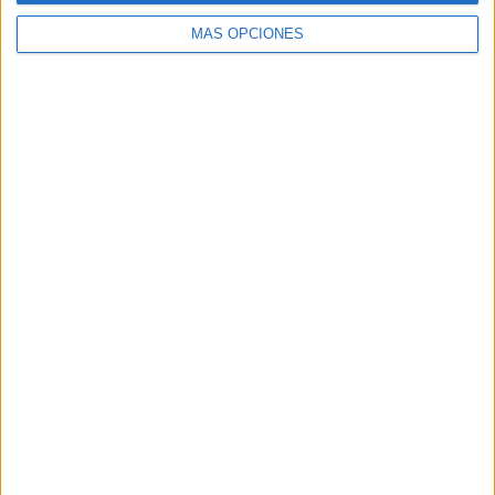
MÁS OPCIONES
ARTÍCULOS ALEATORIOS
07/08/2026
Patrón convierte el nuevo
single de Arón Piper en una