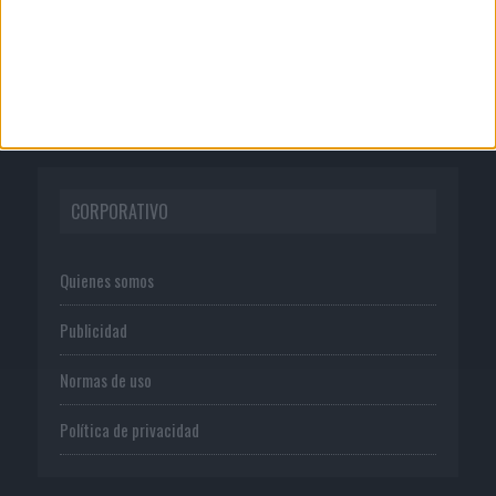
Audible reivindica el poder
transformador del audio en su...
CORPORATIVO
Quienes somos
Publicidad
Normas de uso
Política de privacidad