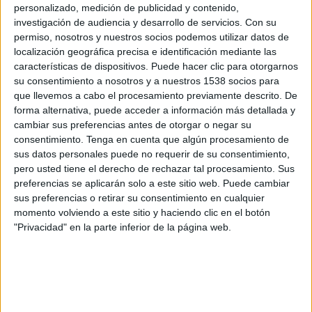
personalizado, medición de publicidad y contenido,
empresa estos últimos años (The Fact, Influenzia,
investigación de audiencia y desarrollo de servicios.
Con su
Cupra Studios, etc.). Este cambio de nombre
permiso, nosotros y nuestros socios podemos utilizar datos de
responde al "
carácter inconformista
" de la
localización geográfica precisa e identificación mediante las
compañía, según declara su presidente y máximo
características de dispositivos. Puede hacer clic para otorgarnos
responsable, Yago Arbeloa. "
Buscamos
su consentimiento a nosotros y a nuestros 1538 socios para
adelantarnos a las demandas del entorno y seguir
que llevemos a cabo el procesamiento previamente descrito. De
trabajando en nuestros valores diferenciales, con un
forma alternativa, puede acceder a información más detallada y
nivel de consultoría que aspire a la excelencia y un
cambiar sus preferencias antes de otorgar o negar su
consentimiento.
Tenga en cuenta que algún procesamiento de
nivel de especialización profundo que nos presente
sus datos personales puede no requerir de su consentimiento,
como especialistas en integración e innovación ante
pero usted tiene el derecho de rechazar tal procesamiento. Sus
lo anunciantes
", afirma el directivo. De hecho en
preferencias se aplicarán solo a este sitio web. Puede cambiar
esta nueva etapa la agencia seguirá manteniendo
sus preferencias o retirar su consentimiento en cualquier
la misma filosofía y plan estratégico de
momento volviendo a este sitio y haciendo clic en el botón
crecimiento.
"Privacidad" en la parte inferior de la página web.
Lanzada en 2012 por los hermanos Arbeloa muy
focalizada en el marketing digital, la agencia es
una de las empresas independientes de
referencia dentro de la industria publicitaria