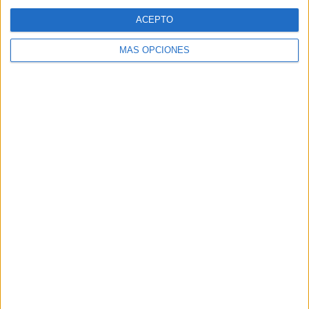
TWEET
ACEPTO
MÁS OPCIONES
SHARE
SHARE
ENVIAR
PIN
SÍGUENOS EN FACEBOOK