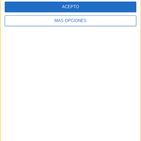
ACEPTO
06/08/2026
Siete de cada diez empresas
MÁS OPCIONES
españolas no integran la
infancia en su estrategia
El estudio concluye que energía, consumo y salud
son los sectores más avanzados, mientras turismo,
tecnología y gaming o estética obtienen las peores
valoraciones Las empresas españolas siguen sin ...
LEER MÁS
03/08/2026