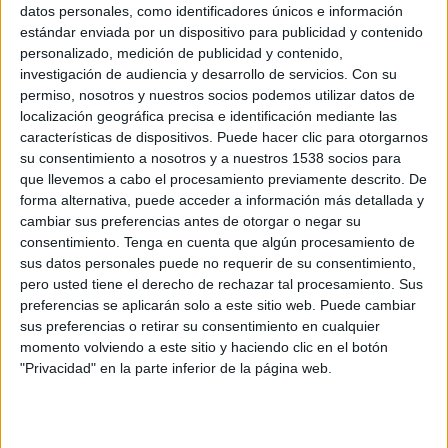
16 DE JULIO DE 2010
datos personales, como identificadores únicos e información
estándar enviada por un dispositivo para publicidad y contenido
Es una marca de Fortuna, de Altadis
personalizado, medición de publicidad y contenido,
investigación de audiencia y desarrollo de servicios.
Con su
Altadis ha renovado su confianza en Insólita para el desarrollo de la nueva
permiso, nosotros y nuestros socios podemos utilizar datos de
promoción de FORU!, una nueva marca de rubio, con sabor Fortuna, dirigida a
localización geográfica precisa e identificación mediante las
un público urbano y desenfadado.
características de dispositivos. Puede hacer clic para otorgarnos
Insólita, agencia especializada en shopper marketing, es la responsable de
su consentimiento a nosotros y a nuestros 1538 socios para
gestionar las campañas de FORU! dirigidas al consumidor, marca para la que
que llevemos a cabo el procesamiento previamente descrito. De
forma alternativa, puede acceder a información más detallada y
Insólita ha desarrollado un programa de fidelización que tiene como novedad la
cambiar sus preferencias antes de otorgar o negar su
creación de la primera plataforma de redención basada en el entorno web y que
consentimiento.
Tenga en cuenta que algún procesamiento de
no requiere redención física de las pruebas de compra ni de la acumulación de las
sus datos personales puede no requerir de su consentimiento,
mismos.
pero usted tiene el derecho de rechazar tal procesamiento. Sus
La puesta en marcha de esta plataforma constituyó un éxito en su primera fase de
preferencias se aplicarán solo a este sitio web. Puede cambiar
promoción hace seis meses, con 4.520 usuarios registrados, entre los que se
sus preferencias o retirar su consentimiento en cualquier
entregaron 1.223 premios y 67.788 participaciones para el viaje a Ibiza que se
momento volviendo a este sitio y haciendo clic en el botón
"Privacidad" en la parte inferior de la página web.
sorteaba en esa ocasión.
Tras su compra por el Grupo Imperial Tobacco, Altadis ha reforzado su posición
de liderazgo en España.