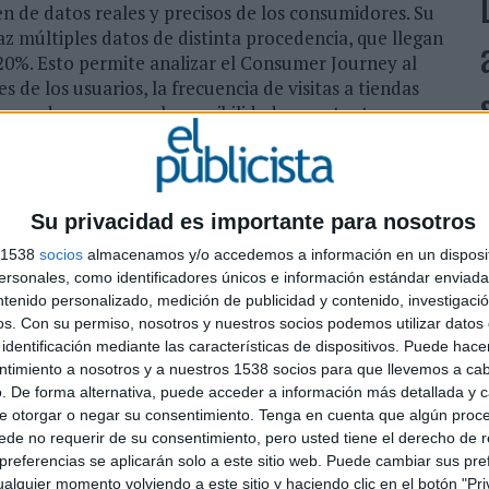
n de datos reales y precisos de los consumidores. Su
z múltiples datos de distinta procedencia, que llegan
 20%. Esto permite analizar el Consumer Journey al
s de los usuarios, la frecuencia de visitas a tiendas
rones de consumo... las posibilidades son tantas como
de negocio de M&C Saatchi con el respaldo de la firma
an. Gracias a esta colaboración, la herramienta se
‘
Su privacidad es importante para nosotros
e otras fuentes de información de terceros, como
R
s 1538
socios
almacenamos y/o accedemos a información en un disposit
 redes publicitarias o compañías de software. En ese
q
sonales, como identificadores únicos e información estándar enviada 
les factores que utiliza para, a través de la definición
h
ntenido personalizado, medición de publicidad y contenido, investigaci
conclusiones sobre comportamientos offline, como
d
os.
Con su permiso, nosotros y nuestros socios podemos utilizar datos 
n con otros datos de índole cualitativa o declarativa
identificación mediante las características de dispositivos. Puede hacer
ntimiento a nosotros y a nuestros 1538 socios para que llevemos a ca
. De forma alternativa, puede acceder a información más detallada y 
s de 100 fuentes, tanto online como offline, y las
e otorgar o negar su consentimiento.
Tenga en cuenta que algún proc
rentes informaciones sobre grupos de audiencias
de no requerir de su consentimiento, pero usted tiene el derecho de r
s reglas de negocio establecidas previamente para
referencias se aplicarán solo a este sitio web. Puede cambiar sus pref
r una imagen exhaustiva solo de lo que interesa. La
alquier momento volviendo a este sitio y haciendo clic en el botón "Pri