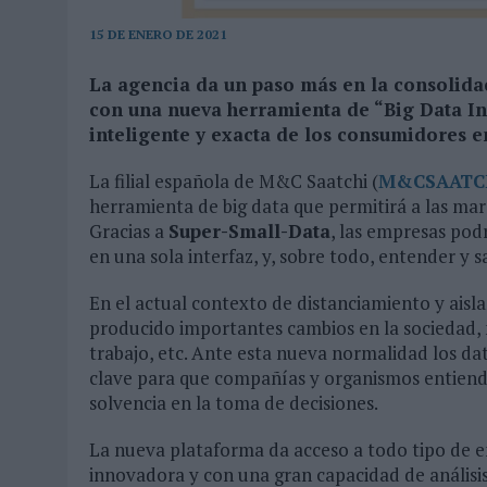
MONEDA”
15 DE ENERO DE 2021
07/08/2026
|
‘ALEXIA PUTELLAS X GALAXY Z FOLD8 – SIN LÍMITES’, 
La agencia da un paso más en la consolidac
con una nueva herramienta de “Big Data In
inteligente y exacta de los consumidores e
La filial española de M&C Saatchi (
M&CSAATC
herramienta de big data que permitirá a las mar
Gracias a
Super-Small-Data
, las empresas pod
en una sola interfaz, y, sobre todo, entender y 
En el actual contexto de distanciamiento y ais
producido importantes cambios en la sociedad, 
trabajo, etc. Ante esta nueva normalidad los dat
clave para que compañías y organismos entiend
solvencia en la toma de decisiones.
La nueva plataforma da acceso a todo tipo de e
innovadora y con una gran capacidad de análisis,