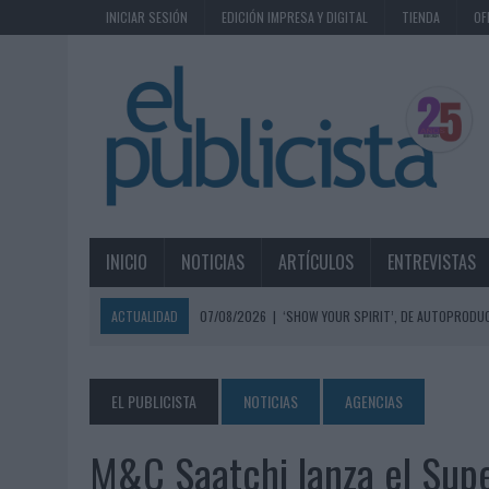
INICIAR SESIÓN
EDICIÓN IMPRESA Y DIGITAL
TIENDA
OF
INICIO
NOTICIAS
ARTÍCULOS
ENTREVISTAS
ACTUALIDAD
07/08/2026
|
‘SHOW YOUR SPIRIT’, DE AUTOPRODUC
07/08/2026
|
EL MÁLAGA CF CULMINA SU TRILOGÍA DE MARCA CON U
07/08/2026
|
MAHOU REIVINDICA EL RITUAL DE LA CAÑA EN EL DÍA IN
EL PUBLICISTA
NOTICIAS
AGENCIAS
07/08/2026
|
MG SPIRIT RELANZA SU MARCA CON UNA ESTRATEGIA 
M&C Saatchi lanza el Supe
07/08/2026
|
PATRÓN CONVIERTE EL NUEVO SINGLE DE ARÓN PIPER EN