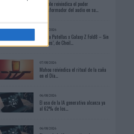
Audible reivindica el poder
transformador del audio en su...
07/08/2026
‘Alexia Putellas x Galaxy Z Fold8 – Sin
límites’, de Cheil...
07/08/2026
Mahou reivindica el ritual de la caña
en el Día...
06/08/2026
El uso de la IA generativa alcanza ya
al 62% de los...
06/08/2026