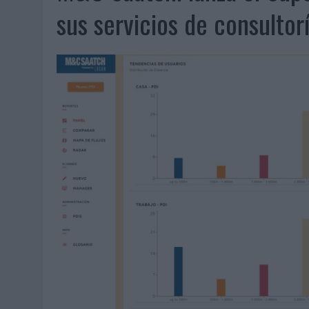
07/08/2026
|
EL VERANO PONE A PRUEBA LA ESTRATEGIA DIGITAL DE
sus servicios de consultor
07/08/2026
|
VUELING CONVIERTE LOS RECUERDOS EN SOUVENIRS CO
07/08/2026
|
CUANDO SE APAGUE EL SOL, EL ECLIPSE DE 2026 POND
06/08/2026
|
‘LA VUELTA’, DE FENOMENAL PARA MÁLAGA CF
06/08/2026
|
SIETE DE CADA DIEZ EMPRESAS ESPAÑOLAS NO INTEGRA
06/08/2026
|
LA TELEVISIÓN SIGUE LIDERANDO EL CONSUMO DE MEDI
06/08/2026
|
EL USO DE LA IA GENERATIVA ALCANZA YA AL 62% DE L
06/08/2026
|
SYSTEM1 NOMBRA A KIMBERLY BASTONI COMO NUEVA D
06/08/2026
|
FRIGO Y UNIQLO LANZAN UNA COLECCIÓN PERSONALIZA
06/08/2026
|
LA IA ESTÁ SUBIENDO EL LISTÓN DE LA CREATIVIDAD
05/08/2026
|
BEON WORLDWIDE LANZA RAÍZ URBANA PARA TRANSFOR
05/08/2026
|
FABRA COMUNICACIÓN INCORPORA A CASONÁ Y ASUME 
05/08/2026
|
LOPESAN HOTELS & RESORTS ACERCA EL PARAÍSO CAN
05/08/2026
|
LUIS ARQUILLOS (BURGO DE ARIAS): “LA CONSTRUCCIÓ