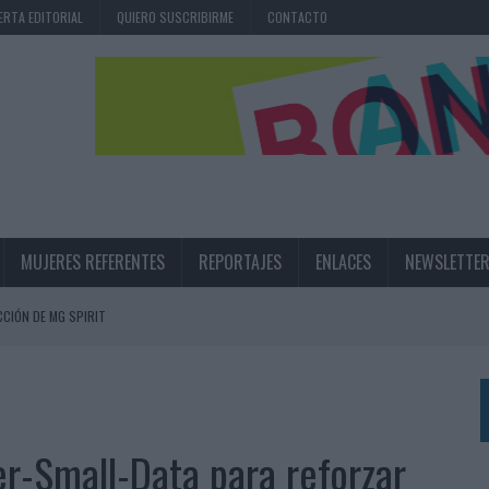
ERTA EDITORIAL
QUIERO SUSCRIBIRME
CONTACTO
MUJERES REFERENTES
REPORTAJES
ENLACES
NEWSLETTE
CIÓN DE MG SPIRIT
NA CAMPAÑA QUE CELEBRA SU REGRESO A PRIMERA DIVISIÓN
TERNACIONAL DE LA CERVEZA
360º CENTRADA EN EL ORIGEN BARCELONÉS
r-Small-Data para reforzar
 UNA EXPERIENCIA DE MARCA EN IBIZA