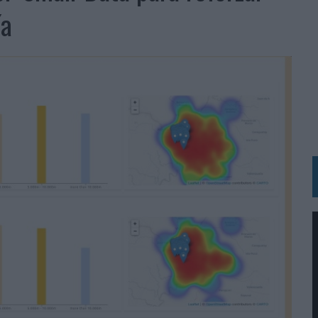
 LAS MARCAS
ía
N IA
RÁ A PRUEBA LA CREATIVIDAD DE LAS MARCAS
N LA INFANCIA EN SU ESTRATEGIA
OS EN VERANO Y SUPERA AL MÓVIL COMO DISPOSITIVO MÁS UTILIZADO
OS ESPAÑOLES
IRECTORA COMERCIAL GLOBAL
BLE INSPIRADA EN CORNETTO, CALIPPO Y SOLERO
MAR EL PATRIMONIO HISTÓRICO EN ACTIVOS CULTURALES Y ECONÓMICOS
LA GESTIÓN DE SUS RELACIONES CON LOS MEDIOS
ARIO EN SU ÚLTIMA CAMPAÑA INTERNACIONAL
N DE MARCA A LARGO PLAZO Y LA MEDICIÓN SON DOS CARAS DE LA MISMA