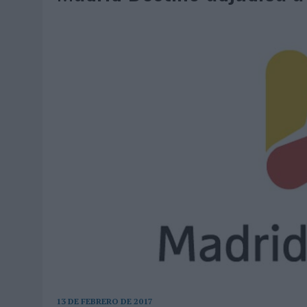
06/08/2026
|
SYSTEM1 NOMBRA A KIMBERLY BASTONI COMO NUEVA D
06/08/2026
|
FRIGO Y UNIQLO LANZAN UNA COLECCIÓN PERSONALIZA
06/08/2026
|
LA IA ESTÁ SUBIENDO EL LISTÓN DE LA CREATIVIDAD
05/08/2026
|
BEON WORLDWIDE LANZA RAÍZ URBANA PARA TRANSFOR
05/08/2026
|
FABRA COMUNICACIÓN INCORPORA A CASONÁ Y ASUME 
05/08/2026
|
LOPESAN HOTELS & RESORTS ACERCA EL PARAÍSO CAN
05/08/2026
|
LUIS ARQUILLOS (BURGO DE ARIAS): “LA CONSTRUCCIÓ
MONEDA”
04/08/2026
|
‘EL PARAÍSO MÁS CERCA’, DE 22GRADOS PARA LOPESA
04/08/2026
|
‘LA ÚNICA CERVEZA DEL MUNDO QUE SE DISFRUTA DOS 
04/08/2026
|
‘EL FÚTBOL SIN LAS PERSONAS’, DE DENTSU CREATIVE
04/08/2026
|
CAPAZ, LA CERVEZA QUE CONVIERTE CADA BOTELLA EN
04/08/2026
|
BABARIA Y MAXIBON SON ‘EL MATCH PERFECTO DEL VE
04/08/2026
|
AUDIBLE REIVINDICA EL PODER TRANSFORMADOR DEL A
13 DE FEBRERO DE 2017