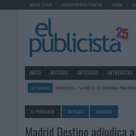
INICIAR SESIÓN
EDICIÓN IMPRESA Y DIGITAL
TIENDA
OF
INICIO
NOTICIAS
ARTÍCULOS
ENTREVISTAS
ACTUALIDAD
06/08/2026
|
‘LA VUELTA’, DE FENOMENAL PARA MÁLA
06/08/2026
|
SIETE DE CADA DIEZ EMPRESAS ESPAÑOLAS NO INTEGRA
06/08/2026
|
EL MERCADO PUBLICITARIO CAE UN 2,6% EN 2025, A
EL PUBLICISTA
NOTICIAS
AGENCIAS
06/08/2026
|
LA TELEVISIÓN SIGUE LIDERANDO EL CONSUMO DE MEDI
Madrid Destino adjudica a 
06/08/2026
|
EL USO DE LA IA GENERATIVA ALCANZA YA AL 62% DE L