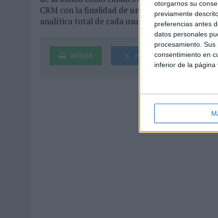
otorgarnos su conse
CRM con la finalidad de unir las acciones de p
previamente descrito
analítica total de cada usuario y unas comunic
preferencias antes d
datos personales pue
procesamiento. Sus p
consentimiento en cu
IMPRIMIR
TWEET
SHARE
inferior de la página
M