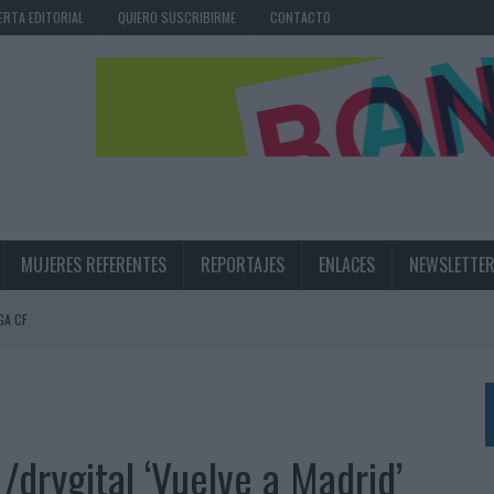
ERTA EDITORIAL
QUIERO SUSCRIBIRME
CONTACTO
MUJERES REFERENTES
REPORTAJES
ENLACES
NEWSLETTE
GA CF
N LA INFANCIA EN SU ESTRATEGIA
UNQUE LOS MEDIOS CONTROLADOS MANTIENEN EL CRECIMIENTO
OS EN VERANO Y SUPERA AL MÓVIL COMO DISPOSITIVO MÁS UTILIZADO
/drygital ‘Vuelve a Madrid’
OS ESPAÑOLES