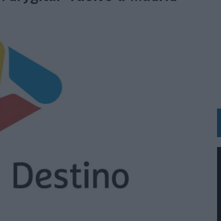
IRECTORA COMERCIAL GLOBAL
BLE INSPIRADA EN CORNETTO, CALIPPO Y SOLERO
MAR EL PATRIMONIO HISTÓRICO EN ACTIVOS CULTURALES Y ECONÓMICOS
LA GESTIÓN DE SUS RELACIONES CON LOS MEDIOS
ARIO EN SU ÚLTIMA CAMPAÑA INTERNACIONAL
N DE MARCA A LARGO PLAZO Y LA MEDICIÓN SON DOS CARAS DE LA MISMA
N HOTELS & RESORTS
VECES’, DE INUSUALY PARA CERVEZA CAPAZ
 PARA ORANGE
 UNA OPORTUNIDAD DE INCLUSIÓN
RANO’
UDIO EN SU NUEVA CAMPAÑA GLOBAL DE MARCA