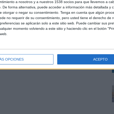
ntimiento a nosotros y a nuestros 1538 socios para que llevemos a ca
romoción, comunicación y redención para obtener una
. De forma alternativa, puede acceder a información más detallada y 
aciones segmentadas.
e otorgar o negar su consentimiento.
Tenga en cuenta que algún proc
de no requerir de su consentimiento, pero usted tiene el derecho de r
referencias se aplicarán solo a este sitio web. Puede cambiar sus pref
A
alquier momento volviendo a este sitio y haciendo clic en el botón "Pri
SHARE
ENVIAR
PIN
m
 web.
V
d
m
ÁS OPCIONES
ACEPTO