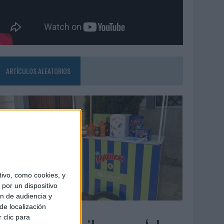
ARTÍCULOS ALEATORIOS
ivo, como cookies, y
por un dispositivo
ón de audiencia y
de localización
4/08/2026
 clic para