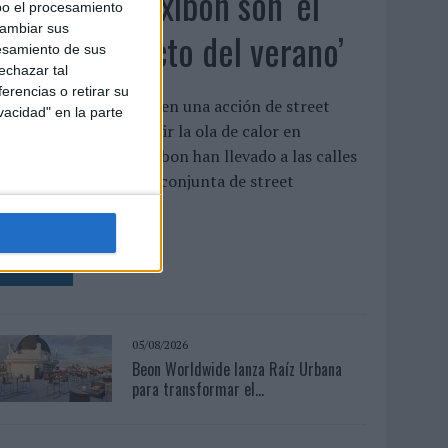
Babaria y Maxibon son ‘el
bo el procesamiento
cambiar sus
match perfecto del verano’
esamiento de sus
echazar tal
erencias o retirar su
mbas marcas se unen en una acción de street
vacidad" en la parte
arketing para combatir la ola de calor en
alencia Babaria y Maxibon han llevado a las calles
e Valencia una acción conjunta de street
arketing para ...
LEER MÁS
05/08/2026
Beon Worldwide lanza Raíz Urbana
para transformar el...