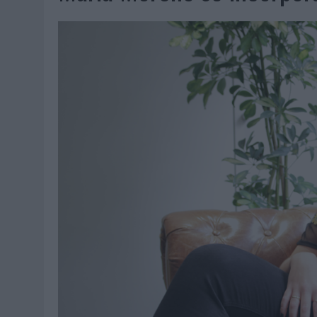
07/08/2026
|
CUANDO SE APAGUE EL SOL, EL ECLIPSE DE 2026 POND
06/08/2026
|
‘LA VUELTA’, DE FENOMENAL PARA MÁLAGA CF
06/08/2026
|
SIETE DE CADA DIEZ EMPRESAS ESPAÑOLAS NO INTEGRA
06/08/2026
|
LA TELEVISIÓN SIGUE LIDERANDO EL CONSUMO DE MEDI
06/08/2026
|
EL USO DE LA IA GENERATIVA ALCANZA YA AL 62% DE L
06/08/2026
|
SYSTEM1 NOMBRA A KIMBERLY BASTONI COMO NUEVA D
06/08/2026
|
FRIGO Y UNIQLO LANZAN UNA COLECCIÓN PERSONALIZA
06/08/2026
|
LA IA ESTÁ SUBIENDO EL LISTÓN DE LA CREATIVIDAD
05/08/2026
|
BEON WORLDWIDE LANZA RAÍZ URBANA PARA TRANSFOR
05/08/2026
|
FABRA COMUNICACIÓN INCORPORA A CASONÁ Y ASUME 
05/08/2026
|
LOPESAN HOTELS & RESORTS ACERCA EL PARAÍSO CAN
05/08/2026
|
LUIS ARQUILLOS (BURGO DE ARIAS): “LA CONSTRUCCIÓ
MONEDA”
04/08/2026
|
‘EL PARAÍSO MÁS CERCA’, DE 22GRADOS PARA LOPESA