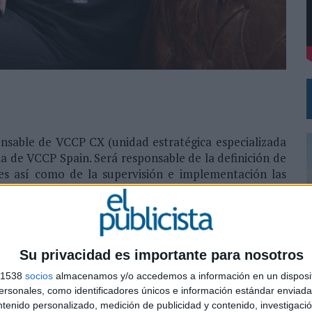
VECES’, DE INUSUALY PARA CERVEZA CAPAZ
NA CAMPAÑA QUE CELEBRA SU REGRESO A PRIMERA DIVISIÓN
nsable de VCCP CX (unidad estratégica especializada
a de VCCP Spain. Será responsable de la definición de
les así como de la supervisión e implementación las
Mahou-San Miguel (San Miguel y Cervezas Alhambra
 clientes. Se incorpora a VCCP Spain desde la agencia
trategia digital para clientes de diferentes sectores,
LIN Motorcycle), gastronomía (GUÍA MICHELIN),
ctor (Fundación Aladina y Plan Internacional).
Su privacidad es importante para nosotros
s 1538
socios
almacenamos y/o accedemos a información en un disposit
del equipo de desarrollo de acciones digitales de
0
sonales, como identificadores únicos e información estándar enviada 
licidad por la Universidad de Sevilla y ha realizado un
ntenido personalizado, medición de publicidad y contenido, investigaci