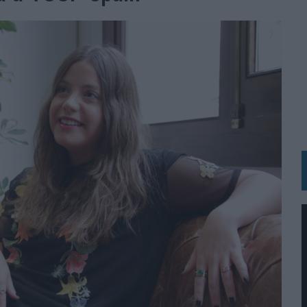
RÁ A PRUEBA LA CREATIVIDAD DE LAS MARCAS
N LA INFANCIA EN SU ESTRATEGIA
OS EN VERANO Y SUPERA AL MÓVIL COMO DISPOSITIVO MÁS UTILIZADO
OS ESPAÑOLES
IRECTORA COMERCIAL GLOBAL
BLE INSPIRADA EN CORNETTO, CALIPPO Y SOLERO
MAR EL PATRIMONIO HISTÓRICO EN ACTIVOS CULTURALES Y ECONÓMICOS
LA GESTIÓN DE SUS RELACIONES CON LOS MEDIOS
ARIO EN SU ÚLTIMA CAMPAÑA INTERNACIONAL
N DE MARCA A LARGO PLAZO Y LA MEDICIÓN SON DOS CARAS DE LA MISMA
N HOTELS & RESORTS