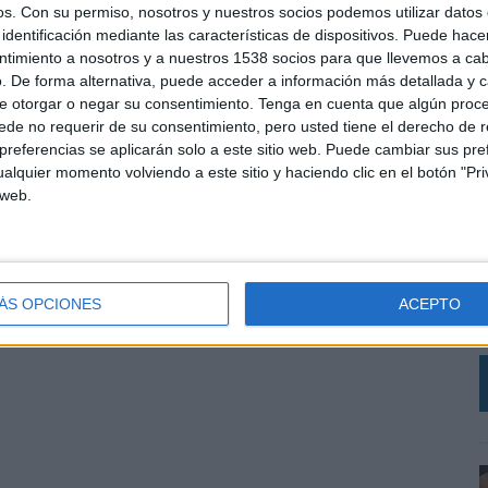
-business management en el IED.
os.
Con su permiso, nosotros y nuestros socios podemos utilizar datos 
identificación mediante las características de dispositivos. Puede hacer
ntimiento a nosotros y a nuestros 1538 socios para que llevemos a ca
. De forma alternativa, puede acceder a información más detallada y 
SHARE
ENVIAR
PIN
e otorgar o negar su consentimiento.
Tenga en cuenta que algún proc
de no requerir de su consentimiento, pero usted tiene el derecho de r
referencias se aplicarán solo a este sitio web. Puede cambiar sus pref
alquier momento volviendo a este sitio y haciendo clic en el botón "Pri
 web.
L
p
c
e
ÁS OPCIONES
ACEPTO
j