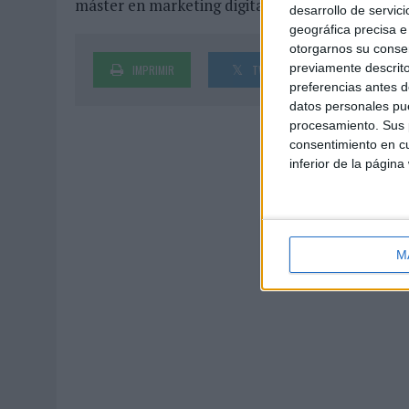
máster en marketing digital, comunicación & e
desarrollo de servici
geográfica precisa e 
otorgarnos su conse
previamente descrito
IMPRIMIR
TWEET
SHARE
preferencias antes d
datos personales pue
procesamiento. Sus p
consentimiento en cu
inferior de la página
M