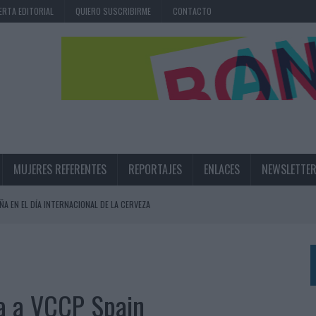
ERTA EDITORIAL
QUIERO SUSCRIBIRME
CONTACTO
MUJERES REFERENTES
REPORTAJES
ENLACES
NEWSLETTE
ÑA EN EL DÍA INTERNACIONAL DE LA CERVEZA
360º CENTRADA EN EL ORIGEN BARCELONÉS
 UNA EXPERIENCIA DE MARCA EN IBIZA
 LAS MARCAS
a a VCCP Spain
N IA