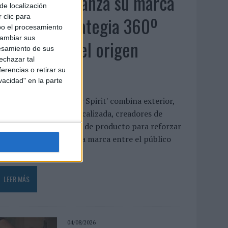
MG Spirit relanza su marca
de localización
con una estrategia 360º
 clic para
bo el procesamiento
cambiar sus
centrada en el origen
esamiento de sus
echazar tal
barcelonés
erencias o retirar su
vacidad" en la parte
a campaña 'Show Your Spirit' combina exterior,
ublicidad digital geolocalizada, creadores de
ontenido e innovación de producto para reforzar
l posicionamiento de la marca entre el público
oven ...
LEER MÁS
04/08/2026