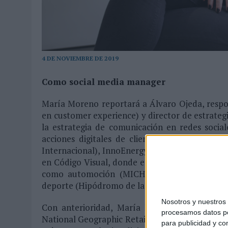
04/08/2026
|
‘LA ÚNICA CERVEZA DEL MUNDO QUE SE DISFRUTA DOS 
07/08/2026
|
EL MÁLAGA CF CULMINA SU TRILOGÍA DE MARCA CON U
4 DE NOVIEMBRE DE 2019
Como social media manager
María Moreno reportará a Álvaro Ojeda, respo
en customer experience) y director de estrategi
la estrategia de comunicación en redes socia
acciones digitales de clientes como Grupo 
Internacional), InnoEnergy y ALSA, entre otros
en Código Visual, donde era responsable de la es
como automoción (MICHELIN Tyres y MICHE
deporte (Hipódromo de la Zarzuela) y tercer se
Nosotros y nuestro
Con anterioridad, María Moreno formó parte 
procesamos datos per
National Geographic Retail. Es licenciada en pub
para publicidad y co