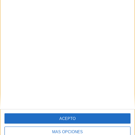
SHARE
ENVIAR
PIN
SÍGUENOS EN FACEBOOK
ACEPTO
MÁS OPCIONES