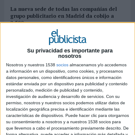
La nueva sede de todas las compañías del
grupo publicitario en Madrid da cobijo a
2.500 personas
Durante la inauguración ayer de La Matriz, el
CEO de WPP Mark Read estuvo acompañado de
más de un centenar de directivos de grandes
Su privacidad es importante para
nosotros
empresas, así como distintas autoridades
nacionales, autonómicas y locales, entre ellos la
Nosotros y nuestros 1538
socios
almacenamos y/o accedemos
ministra de Educación y Formación Profesional y
a información en un dispositivo, como cookies, y procesamos
portavoz del Gobierno en funciones, Isabel Celaá,
datos personales, como identificadores únicos e información
que clausuró el acto, y el secretario de Estado de
estándar enviada por un dispositivo para publicidad y contenido
personalizado, medición de publicidad y contenido,
Comunicación en funciones, Miguel Ángel Oliver.
investigación de audiencia y desarrollo de servicios.
Con su
permiso, nosotros y nuestros socios podemos utilizar datos de
Se trata del mayor campus europeo hasta la
localización geográfica precisa e identificación mediante las
fecha y es fruto de la inversión y el compromiso
características de dispositivos. Puede hacer clic para otorgarnos
continuo de WPP con el mercado español -uno
su consentimiento a nosotros y a nuestros 1538 socios para
de los 10 mercados más importantes a nivel
que llevemos a cabo el procesamiento previamente descrito. De
mundial de WPP-, el sector del marketing y la
forma alternativa, puede acceder a información más detallada y