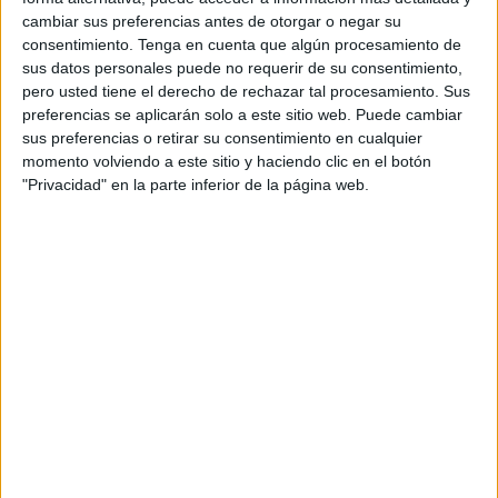
comunicación en España, así como con el talento
cambiar sus preferencias antes de otorgar o negar su
creativo. Ubicado en Madrid, La Matriz es un
consentimiento.
Tenga en cuenta que algún procesamiento de
espacio de co-creación único desde el que WPP
sus datos personales puede no requerir de su consentimiento,
seguirá contribuyendo a transformar el sector de
pero usted tiene el derecho de rechazar tal procesamiento. Sus
la comunicación, concentrando todas las
preferencias se aplicarán solo a este sitio web. Puede cambiar
sus preferencias o retirar su consentimiento en cualquier
disciplinas de comunicaciones bajo un mismo
momento volviendo a este sitio y haciendo clic en el botón
techo, y aportando la innovación, estrategia,
"Privacidad" en la parte inferior de la página web.
tecnología y creatividad requeridos por las
empresas en la actualidad.
“Construir un campus de WPP en el corazón de
Madrid supone algo único: nos permite estar más
cerca de nuestros clientes y ofrece un hub
creativo tanto a la ciudad como a nuestra gente.
La Matriz ha sido diseñada específicamente para
inspirar una mayor creatividad, fomentar una
mejor colaboración y atraer al mejor talento de
nuestra industria. Esta importante inversión es
una muestra de nuestro compromiso con España,
con la comunidad empresarial española y para