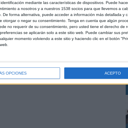
su crecimiento como empresa. Más aún en un momento
identificación mediante las características de dispositivos. Puede hacer
ntimiento a nosotros y a nuestros 1538 socios para que llevemos a ca
da por la transformación tecnológica, se sitúa a la
. De forma alternativa, puede acceder a información más detallada y 
e otorgar o negar su consentimiento.
Tenga en cuenta que algún proc
de no requerir de su consentimiento, pero usted tiene el derecho de r
referencias se aplicarán solo a este sitio web. Puede cambiar sus pref
alquier momento volviendo a este sitio y haciendo clic en el botón "Pri
L
 web.
p
c
SHARE
ENVIAR
PIN
c
i
ÁS OPCIONES
ACEPTO