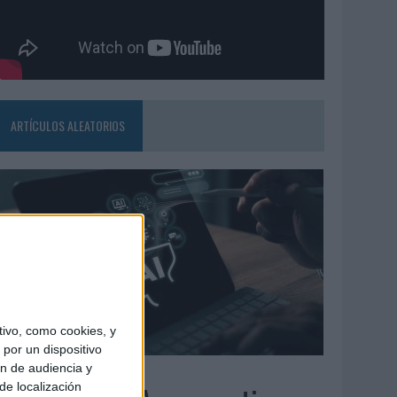
ARTÍCULOS ALEATORIOS
ivo, como cookies, y
por un dispositivo
ón de audiencia y
6/08/2026
de localización