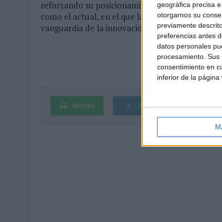
reforzando su posicionamiento e impulsando 
geográfica precisa e 
otorgarnos su conse
como el actual, en el que la movilidad, potencia
previamente descrito
vanguardia de la innovación”.
preferencias antes d
datos personales pue
procesamiento. Sus p
consentimiento en cu
inferior de la página
IMPRIMIR
TWEET
SHARE
M