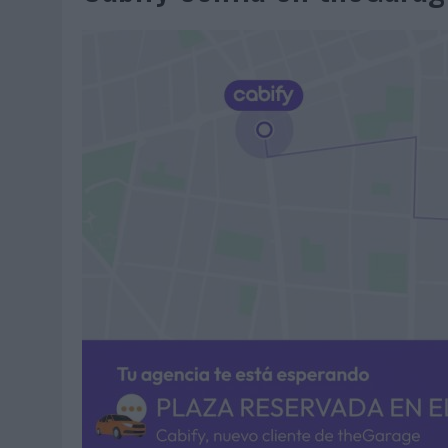
06/08/2026
|
FRIGO Y UNIQLO LANZAN UNA COLECCIÓN PERSONALIZA
06/08/2026
|
LA IA ESTÁ SUBIENDO EL LISTÓN DE LA CREATIVIDAD
05/08/2026
|
BEON WORLDWIDE LANZA RAÍZ URBANA PARA TRANSFOR
05/08/2026
|
FABRA COMUNICACIÓN INCORPORA A CASONÁ Y ASUME 
05/08/2026
|
LOPESAN HOTELS & RESORTS ACERCA EL PARAÍSO CAN
05/08/2026
|
LUIS ARQUILLOS (BURGO DE ARIAS): “LA CONSTRUCCIÓ
MONEDA”
04/08/2026
|
‘EL PARAÍSO MÁS CERCA’, DE 22GRADOS PARA LOPESA
04/08/2026
|
‘LA ÚNICA CERVEZA DEL MUNDO QUE SE DISFRUTA DOS 
04/08/2026
|
‘EL FÚTBOL SIN LAS PERSONAS’, DE DENTSU CREATIVE
04/08/2026
|
CAPAZ, LA CERVEZA QUE CONVIERTE CADA BOTELLA EN
04/08/2026
|
BABARIA Y MAXIBON SON ‘EL MATCH PERFECTO DEL VE
04/08/2026
|
AUDIBLE REIVINDICA EL PODER TRANSFORMADOR DEL A
03/08/2026
|
‘VUELVE EL FÚTBOL. VUELVE A SOÑAR’, DE VML PARA MO