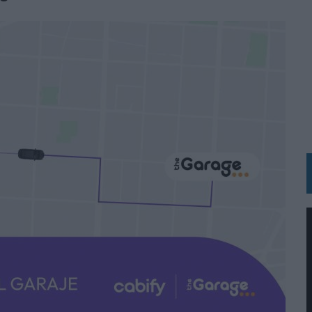
BLE INSPIRADA EN CORNETTO, CALIPPO Y SOLERO
MAR EL PATRIMONIO HISTÓRICO EN ACTIVOS CULTURALES Y ECONÓMICOS
LA GESTIÓN DE SUS RELACIONES CON LOS MEDIOS
ARIO EN SU ÚLTIMA CAMPAÑA INTERNACIONAL
N DE MARCA A LARGO PLAZO Y LA MEDICIÓN SON DOS CARAS DE LA MISMA
N HOTELS & RESORTS
VECES’, DE INUSUALY PARA CERVEZA CAPAZ
 PARA ORANGE
 UNA OPORTUNIDAD DE INCLUSIÓN
RANO’
UDIO EN SU NUEVA CAMPAÑA GLOBAL DE MARCA
VISTAR