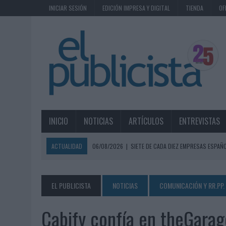
INICIAR SESIÓN
EDICIÓN IMPRESA Y DIGITAL
TIENDA
OF
INICIO
NOTICIAS
ARTÍCULOS
ENTREVISTAS
ACTUALIDAD
06/08/2026
|
SIETE DE CADA DIEZ EMPRESAS ESPAÑ
06/08/2026
|
EL MERCADO PUBLICITARIO CAE UN 2,6% EN 2025, A
06/08/2026
|
LA TELEVISIÓN SIGUE LIDERANDO EL CONSUMO DE MEDI
EL PUBLICISTA
NOTICIAS
COMUNICACIÓN Y RR.PP.
06/08/2026
|
EL USO DE LA IA GENERATIVA ALCANZA YA AL 62% DE L
Cabify confía en theGarag
06/08/2026
|
SYSTEM1 NOMBRA A KIMBERLY BASTONI COMO NUEVA D