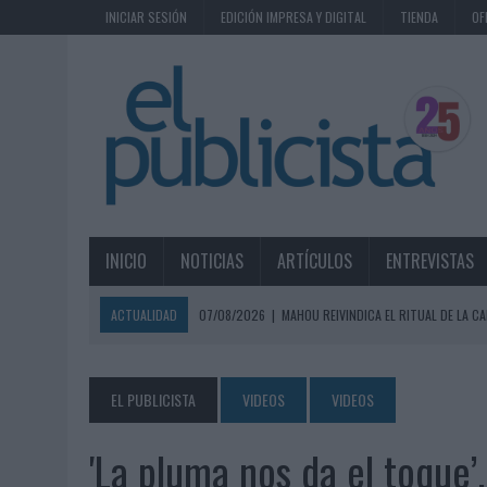
INICIAR SESIÓN
EDICIÓN IMPRESA Y DIGITAL
TIENDA
OF
INICIO
NOTICIAS
ARTÍCULOS
ENTREVISTAS
ACTUALIDAD
07/08/2026
|
MAHOU REIVINDICA EL RITUAL DE LA CA
07/08/2026
|
MG SPIRIT RELANZA SU MARCA CON UNA ESTRATEGIA 
07/08/2026
|
PATRÓN CONVIERTE EL NUEVO SINGLE DE ARÓN PIPER EN
EL PUBLICISTA
VIDEOS
VIDEOS
07/08/2026
|
EL VERANO PONE A PRUEBA LA ESTRATEGIA DIGITAL DE
'La pluma nos da el toque
07/08/2026
|
VUELING CONVIERTE LOS RECUERDOS EN SOUVENIRS CO