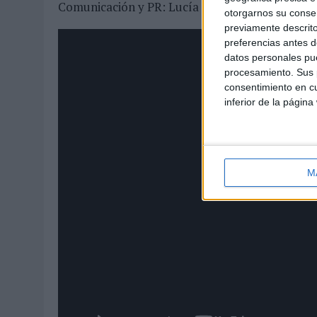
Comunicación y PR: Lucía Romero
otorgarnos su conse
previamente descrito
preferencias antes d
datos personales pue
procesamiento. Sus p
consentimiento en cu
inferior de la página
M