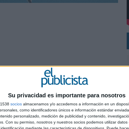
VECES’, DE INUSUALY PARA CERVEZA CAPAZ
NA CAMPAÑA QUE CELEBRA SU REGRESO A PRIMERA DIVISIÓN
Su privacidad es importante para nosotros
s 1538
socios
almacenamos y/o accedemos a información en un disposit
sonales, como identificadores únicos e información estándar enviada 
ntenido personalizado, medición de publicidad y contenido, investigaci
0
os.
Con su permiso, nosotros y nuestros socios podemos utilizar datos 
identificación mediante las características de dispositivos. Puede hacer