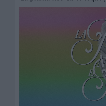
07/08/2026
|
CUANDO SE APAGUE EL SOL, EL ECLIPSE DE 2026 POND
06/08/2026
|
‘LA VUELTA’, DE FENOMENAL PARA MÁLAGA CF
06/08/2026
|
SIETE DE CADA DIEZ EMPRESAS ESPAÑOLAS NO INTEGRA
06/08/2026
|
LA TELEVISIÓN SIGUE LIDERANDO EL CONSUMO DE MEDI
06/08/2026
|
EL USO DE LA IA GENERATIVA ALCANZA YA AL 62% DE L
06/08/2026
|
SYSTEM1 NOMBRA A KIMBERLY BASTONI COMO NUEVA D
06/08/2026
|
FRIGO Y UNIQLO LANZAN UNA COLECCIÓN PERSONALIZA
06/08/2026
|
LA IA ESTÁ SUBIENDO EL LISTÓN DE LA CREATIVIDAD
05/08/2026
|
BEON WORLDWIDE LANZA RAÍZ URBANA PARA TRANSFOR
05/08/2026
|
FABRA COMUNICACIÓN INCORPORA A CASONÁ Y ASUME 
05/08/2026
|
LOPESAN HOTELS & RESORTS ACERCA EL PARAÍSO CAN
05/08/2026
|
LUIS ARQUILLOS (BURGO DE ARIAS): “LA CONSTRUCCIÓ
MONEDA”
04/08/2026
|
‘EL PARAÍSO MÁS CERCA’, DE 22GRADOS PARA LOPESA