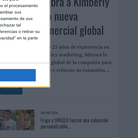
System1 nombra a Kimberly
bo el procesamiento
Bastoni como nueva
cambiar sus
esamiento de sus
directora comercial global
echazar tal
erencias o retirar su
vacidad" en la parte
a directiva, con más de 25 años de experiencia en
nvestigación, tecnología y marketing, liderará la
rganización comercial global de la compañía para
mpulsar su crecimiento y reforzar su expansión ...
LEER MÁS
06/08/2026
Frigo y UNIQLO lanzan una colección
personalizable...