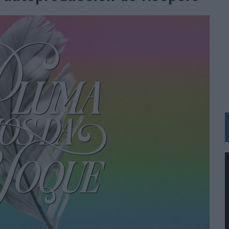
RÁ A PRUEBA LA CREATIVIDAD DE LAS MARCAS
N LA INFANCIA EN SU ESTRATEGIA
OS EN VERANO Y SUPERA AL MÓVIL COMO DISPOSITIVO MÁS UTILIZADO
OS ESPAÑOLES
IRECTORA COMERCIAL GLOBAL
BLE INSPIRADA EN CORNETTO, CALIPPO Y SOLERO
MAR EL PATRIMONIO HISTÓRICO EN ACTIVOS CULTURALES Y ECONÓMICOS
LA GESTIÓN DE SUS RELACIONES CON LOS MEDIOS
ARIO EN SU ÚLTIMA CAMPAÑA INTERNACIONAL
N DE MARCA A LARGO PLAZO Y LA MEDICIÓN SON DOS CARAS DE LA MISMA
N HOTELS & RESORTS