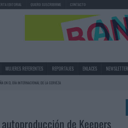
ERTA EDITORIAL
QUIERO SUSCRIBIRME
CONTACTO
MUJERES REFERENTES
REPORTAJES
ENLACES
NEWSLETTE
ÑA EN EL DÍA INTERNACIONAL DE LA CERVEZA
360º CENTRADA EN EL ORIGEN BARCELONÉS
 UNA EXPERIENCIA DE MARCA EN IBIZA
 LAS MARCAS
’, autoproducción de Keepers
N IA