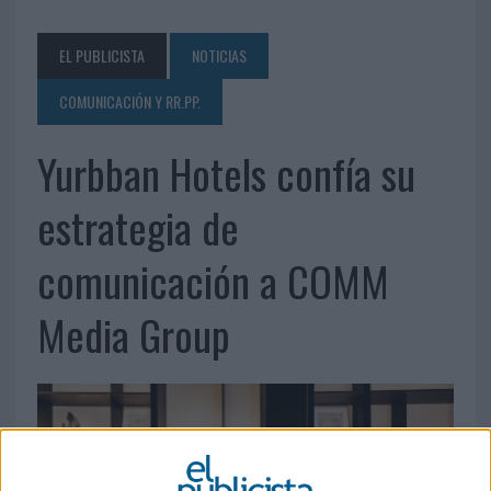
EL PUBLICISTA
NOTICIAS
COMUNICACIÓN Y RR.PP.
Yurbban Hotels confía su
estrategia de
comunicación a COMM
Media Group