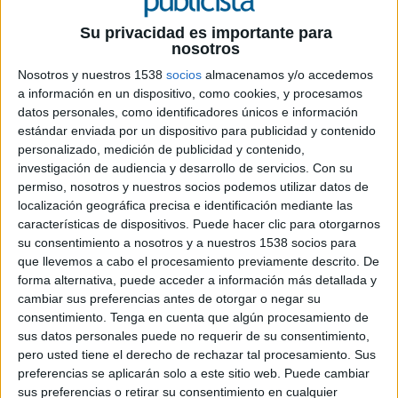
Su privacidad es importante para
nosotros
Nosotros y nuestros 1538
socios
almacenamos y/o accedemos
a información en un dispositivo, como cookies, y procesamos
datos personales, como identificadores únicos e información
estándar enviada por un dispositivo para publicidad y contenido
personalizado, medición de publicidad y contenido,
30 DE JUNIO DE 2026
investigación de audiencia y desarrollo de servicios.
Con su
permiso, nosotros y nuestros socios podemos utilizar datos de
La agencia gestionará la comunicación y las
localización geográfica precisa e identificación mediante las
relaciones públicas de la cadena para
características de dispositivos. Puede hacer clic para otorgarnos
acompañar el reposicionamiento de su
su consentimiento a nosotros y a nuestros 1538 socios para
propuesta de hospitalidad urbana
que llevemos a cabo el procesamiento previamente descrito. De
forma alternativa, puede acceder a información más detallada y
Yurbban Hotels ha seleccionado a COMM Media
cambiar sus preferencias antes de otorgar o negar su
Group como nueva agencia de comunicación y
consentimiento.
Tenga en cuenta que algún procesamiento de
relaciones públicas para impulsar su estrategia de
sus datos personales puede no requerir de su consentimiento,
posicionamiento y dar visibilidad a su nuevo
pero usted tiene el derecho de rechazar tal procesamiento. Sus
concepto de hospitalidad urbana.
preferencias se aplicarán solo a este sitio web. Puede cambiar
sus preferencias o retirar su consentimiento en cualquier