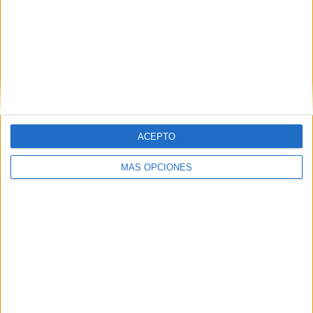
ARTÍCULOS ALEATORIOS
ACEPTO
MÁS OPCIONES
05/08/2026
Fabra Comunicación
incorpora a Casoná y asume
la gestión de sus relaciones