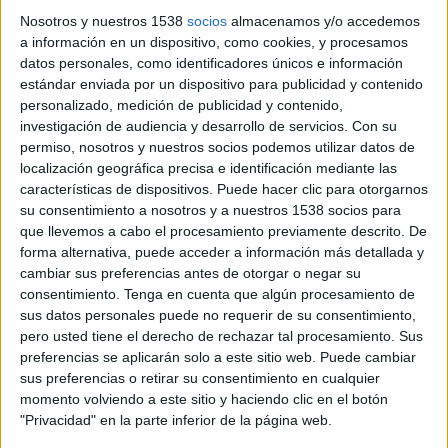
Nosotros y nuestros 1538
socios
almacenamos y/o accedemos
a información en un dispositivo, como cookies, y procesamos
datos personales, como identificadores únicos e información
estándar enviada por un dispositivo para publicidad y contenido
17 DE JUNIO DE 2026
personalizado, medición de publicidad y contenido,
investigación de audiencia y desarrollo de servicios.
Con su
El modelo de suscripción de e-Bikes confía
permiso, nosotros y nuestros socios podemos utilizar datos de
en Probably, agencia que incorpora a Adam
localización geográfica precisa e identificación mediante las
características de dispositivos. Puede hacer clic para otorgarnos
Díaz Dalmau como director de cuentas y
su consentimiento a nosotros y a nuestros 1538 socios para
refuerza su presencia mediterránea
que llevemos a cabo el procesamiento previamente descrito. De
forma alternativa, puede acceder a información más detallada y
Clover
, empresa valenciana especializada en un
cambiar sus preferencias antes de otorgar o negar su
modelo de suscripción de bicicletas eléctricas, ha
consentimiento.
Tenga en cuenta que algún procesamiento de
elegido a
Probably
para desarrollar e
sus datos personales puede no requerir de su consentimiento,
implementar sus estrategias de PR e influencia
pero usted tiene el derecho de rechazar tal procesamiento. Sus
tanto a nivel local como nacional. Los distintos
preferencias se aplicarán solo a este sitio web. Puede cambiar
equipos de la agencia colaborarán con el
sus preferencias o retirar su consentimiento en cualquier
departamento de marketing de la compañía para
momento volviendo a este sitio y haciendo clic en el botón
lanzar el nuevo modelo de movilidad.
"Privacidad" en la parte inferior de la página web.