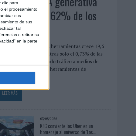
El uso de la IA generativa
 clic para
bo el procesamiento
alcanza ya al 62% de los
cambiar sus
esamiento de sus
españoles
echazar tal
erencias o retirar su
vacidad" en la parte
a penetración de estas herramientas crece 19,5
untos en un año, mientras solo el 0,73% de las
onsultas acaba derivando tráfico a medios de
omunicación El uso de herramientas de
nteligencia...
LEER MÁS
03/08/2026
KFC convierte los Uber en un
homenaje al universo de 'Los...