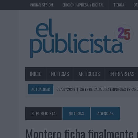
INICIAR SESIÓN
EDICIÓN IMPRESA Y DIGITAL
TIENDA
OF
INICIO
NOTICIAS
ARTÍCULOS
ENTREVISTAS
ACTUALIDAD
06/08/2026
|
SIETE DE CADA DIEZ EMPRESAS ESPAÑ
06/08/2026
|
EL MERCADO PUBLICITARIO CAE UN 2,6% EN 2025, A
06/08/2026
|
LA TELEVISIÓN SIGUE LIDERANDO EL CONSUMO DE MEDI
EL PUBLICISTA
NOTICIAS
AGENCIAS
06/08/2026
|
EL USO DE LA IA GENERATIVA ALCANZA YA AL 62% DE L
Montero ficha finalmente 
06/08/2026
|
SYSTEM1 NOMBRA A KIMBERLY BASTONI COMO NUEVA D