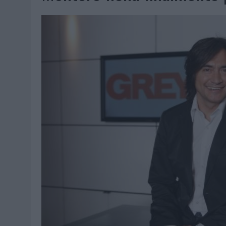
06/08/2026
|
FRIGO Y UNIQLO LANZAN UNA COLECCIÓN PERSONALIZA
06/08/2026
|
LA IA ESTÁ SUBIENDO EL LISTÓN DE LA CREATIVIDAD
05/08/2026
|
BEON WORLDWIDE LANZA RAÍZ URBANA PARA TRANSFOR
05/08/2026
|
FABRA COMUNICACIÓN INCORPORA A CASONÁ Y ASUME 
05/08/2026
|
LOPESAN HOTELS & RESORTS ACERCA EL PARAÍSO CAN
05/08/2026
|
LUIS ARQUILLOS (BURGO DE ARIAS): “LA CONSTRUCCIÓ
MONEDA”
04/08/2026
|
‘EL PARAÍSO MÁS CERCA’, DE 22GRADOS PARA LOPESA
04/08/2026
|
‘LA ÚNICA CERVEZA DEL MUNDO QUE SE DISFRUTA DOS 
04/08/2026
|
‘EL FÚTBOL SIN LAS PERSONAS’, DE DENTSU CREATIVE
04/08/2026
|
CAPAZ, LA CERVEZA QUE CONVIERTE CADA BOTELLA EN
04/08/2026
|
BABARIA Y MAXIBON SON ‘EL MATCH PERFECTO DEL VE
04/08/2026
|
AUDIBLE REIVINDICA EL PODER TRANSFORMADOR DEL A
03/08/2026
|
‘VUELVE EL FÚTBOL. VUELVE A SOÑAR’, DE VML PARA MO