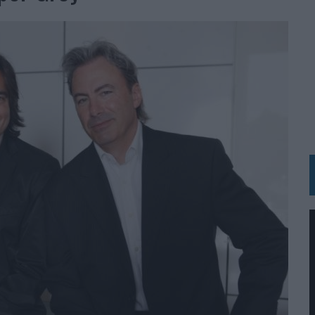
BLE INSPIRADA EN CORNETTO, CALIPPO Y SOLERO
MAR EL PATRIMONIO HISTÓRICO EN ACTIVOS CULTURALES Y ECONÓMICOS
LA GESTIÓN DE SUS RELACIONES CON LOS MEDIOS
ARIO EN SU ÚLTIMA CAMPAÑA INTERNACIONAL
N DE MARCA A LARGO PLAZO Y LA MEDICIÓN SON DOS CARAS DE LA MISMA
N HOTELS & RESORTS
VECES’, DE INUSUALY PARA CERVEZA CAPAZ
 PARA ORANGE
 UNA OPORTUNIDAD DE INCLUSIÓN
RANO’
UDIO EN SU NUEVA CAMPAÑA GLOBAL DE MARCA
VISTAR