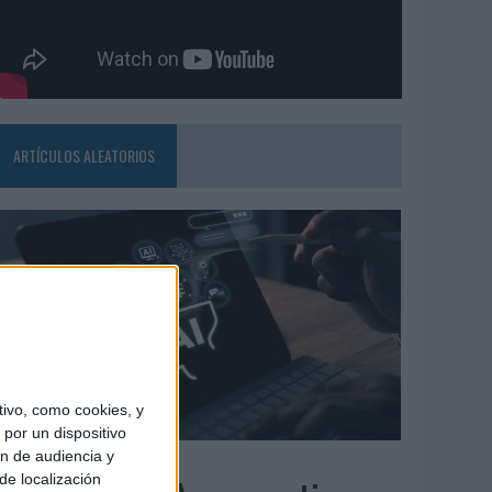
ARTÍCULOS ALEATORIOS
ivo, como cookies, y
por un dispositivo
ón de audiencia y
6/08/2026
de localización