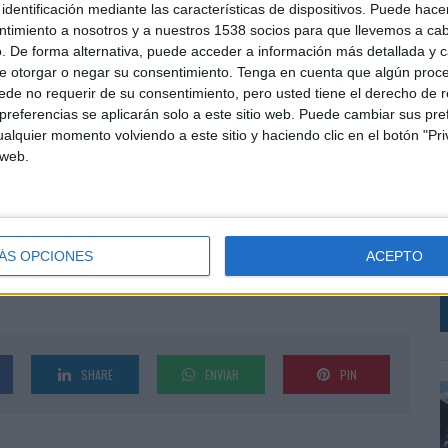
identificación mediante las características de dispositivos. Puede hacer
 éxitos".
ntimiento a nosotros y a nuestros 1538 socios para que llevemos a ca
. De forma alternativa, puede acceder a información más detallada y 
apunto BBDO, buque insignia del grupo BBDO en Madrid y donde ha trabajado los
e otorgar o negar su consentimiento.
Tenga en cuenta que algún proc
o una nueva singladura que se me brinda y encantado de poder sumar toda mi experiencia
de no requerir de su consentimiento, pero usted tiene el derecho de r
ante, tan solvente y tan brillantemente estructurado, que ha puesto rumbo fijo a hacerse
referencias se aplicarán solo a este sitio web. Puede cambiar sus pref
la llegada de John Lynn se han construido una serie de importantes pilares, que sin duda
alquier momento volviendo a este sitio y haciendo clic en el botón "Pri
L
r hacer, pero sin precipitarse, y poniendo mucho sentido común en cada paso que
 web.
p
inal Grey se convertirá en una de las agencias más creativas de España. Por tanto reitero
altar, y como diría Emilio Duró, “tranquilo, que el corazón nunca se equivoca".
c
c
Cannes, varios premios de TV y Gráfica en FIAP, New York Festival, Eurobest, etc, y más
i
ÁS OPCIONES
ACEPTO
jurado en los más prestigiosos festivales publicitarios del mundo (2 veces jurado en
b, Epica, Eurobest y otros. Asimismo ha sido Presidente del Club de Creativos de España
SHARE
ENVIAR
PIN