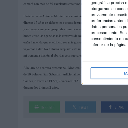
geográfica precisa e 
contará con más de 80 excelentes creativos entusiastas por alcanzar los mayores
otorgarnos su conse
previamente descrito
Hasta la fecha Antonio Montero era el máximo responsable creativo de Contr
preferencias antes d
últimos 17 años en diferentes puestos dentro del área creativa. "Hoy comienz
datos personales pue
y esfuerzo a un gran grupo de comunicación, bajo mi punto de vista, tan import
procesamiento. Sus p
hueco entre las agencias más creativas de nuestro país -expica- Creo que desde 
consentimiento en cu
están hacienda que el edificio sea más gustoso de diseñar. Aun faltan cosas po
inferior de la página
vayamos a dar. No hubiera aceptado este reto si no estuviera seguro de que al f
mi tremenda ilusión al abordar esta nueva etapa. Desde luego ganas, no van a f
A lo laro de s carrera profesional, Montero ha cosechado más de 30 leones en 
M
de 50 Soles en San Sebastián. Adicionalmente a su labor como creativo, ha sido 
Cannes, 5 veces en El Sol, 2 veces en FIAP y en Clio Awards, Art Directors Clu
durante los últimos 2 años.
IMPRIMIR
TWEET
SHARE