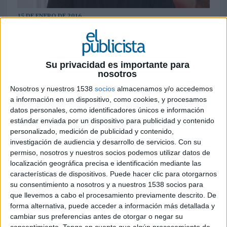
15 DE ENERO DE 2016
Ha ocupado durante los ultimos dos años y
medio la dirección de planificación estratégica de
la agencia madrileña.
Su privacidad es importante para
Pablo Vázquez se desvinculará profesionalmente
nosotros
de la agencia Sra. Rushmore a finales de este mes
Nosotros y nuestros 1538
socios
almacenamos y/o accedemos
de enero para iniciar una nueva etapa
a información en un dispositivo, como cookies, y procesamos
profesional. Se trata de una baja de peso para la
datos personales, como identificadores únicos e información
agencia madrileña del grupo WPP ya que Vázquez
estándar enviada por un dispositivo para publicidad y contenido
ha ejercido como máximo responsable del
personalizado, medición de publicidad y contenido,
departamento estrategico los últimos dos años y
investigación de audiencia y desarrollo de servicios.
Con su
permiso, nosotros y nuestros socios podemos utilizar datos de
medio.
localización geográfica precisa e identificación mediante las
características de dispositivos. Puede hacer clic para otorgarnos
El veterano publicitario, referencia entre el
su consentimiento a nosotros y a nuestros 1538 socios para
colectivo planner estrategico en el mercado
que llevemos a cabo el procesamiento previamente descrito. De
europeo y latinoamericano, cuenta con una
forma alternativa, puede acceder a información más detallada y
carrera profesional labrada en diferentes
cambiar sus preferencias antes de otorgar o negar su
agencias de publicidad y empresas del sector.