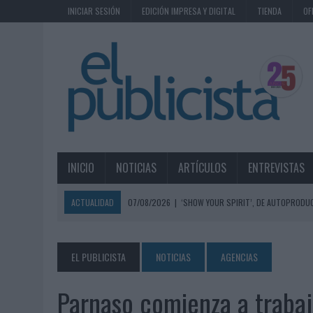
INICIAR SESIÓN
EDICIÓN IMPRESA Y DIGITAL
TIENDA
OF
INICIO
NOTICIAS
ARTÍCULOS
ENTREVISTAS
ACTUALIDAD
07/08/2026
|
‘SHOW YOUR SPIRIT’, DE AUTOPRODUC
07/08/2026
|
EL MÁLAGA CF CULMINA SU TRILOGÍA DE MARCA CON U
07/08/2026
|
MAHOU REIVINDICA EL RITUAL DE LA CAÑA EN EL DÍA IN
EL PUBLICISTA
NOTICIAS
AGENCIAS
07/08/2026
|
MG SPIRIT RELANZA SU MARCA CON UNA ESTRATEGIA 
Parnaso comienza a trabaj
07/08/2026
|
PATRÓN CONVIERTE EL NUEVO SINGLE DE ARÓN PIPER EN