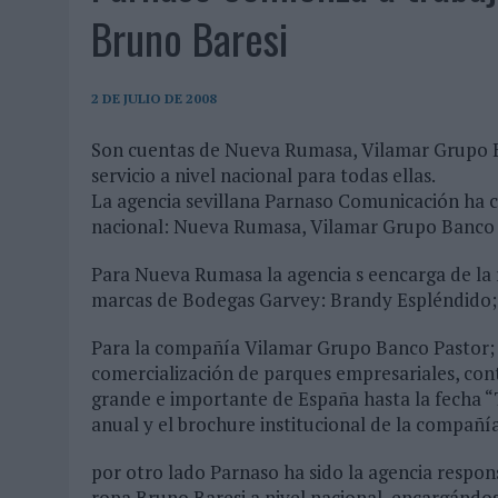
07/08/2026
|
EL VERANO PONE A PRUEBA LA ESTRATEGIA DIGITAL DE
Bruno Baresi
07/08/2026
|
VUELING CONVIERTE LOS RECUERDOS EN SOUVENIRS CO
07/08/2026
|
CUANDO SE APAGUE EL SOL, EL ECLIPSE DE 2026 POND
2 DE JULIO DE 2008
06/08/2026
|
‘LA VUELTA’, DE FENOMENAL PARA MÁLAGA CF
Son cuentas de Nueva Rumasa, Vilamar Grupo 
06/08/2026
|
SIETE DE CADA DIEZ EMPRESAS ESPAÑOLAS NO INTEGRA
servicio a nivel nacional para todas ellas.
06/08/2026
|
LA TELEVISIÓN SIGUE LIDERANDO EL CONSUMO DE MEDI
La agencia sevillana Parnaso Comunicación ha c
nacional: Nueva Rumasa, Vilamar Grupo Banco 
06/08/2026
|
EL USO DE LA IA GENERATIVA ALCANZA YA AL 62% DE L
06/08/2026
|
SYSTEM1 NOMBRA A KIMBERLY BASTONI COMO NUEVA D
Para Nueva Rumasa la agencia s eencarga de la r
marcas de Bodegas Garvey: Brandy Espléndido; Fi
06/08/2026
|
FRIGO Y UNIQLO LANZAN UNA COLECCIÓN PERSONALIZA
06/08/2026
|
LA IA ESTÁ SUBIENDO EL LISTÓN DE LA CREATIVIDAD
Para la compañía Vilamar Grupo Banco Pastor; 
comercialización de parques empresariales, con
05/08/2026
|
BEON WORLDWIDE LANZA RAÍZ URBANA PARA TRANSFOR
grande e importante de España hasta la fecha 
05/08/2026
|
FABRA COMUNICACIÓN INCORPORA A CASONÁ Y ASUME 
anual y el brochure institucional de la compañía
05/08/2026
|
LOPESAN HOTELS & RESORTS ACERCA EL PARAÍSO CAN
por otro lado Parnaso ha sido la agencia respo
05/08/2026
|
LUIS ARQUILLOS (BURGO DE ARIAS): “LA CONSTRUCCIÓ
ropa Bruno Baresi a nivel nacional, encargándose