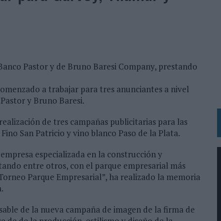
 LAS MARCAS
N IA
RÁ A PRUEBA LA CREATIVIDAD DE LAS MARCAS
Banco Pastor y de Bruno Baresi Company, prestando
N LA INFANCIA EN SU ESTRATEGIA
OS EN VERANO Y SUPERA AL MÓVIL COMO DISPOSITIVO MÁS UTILIZADO
omenzado a trabajar para tres anunciantes a nivel
Pastor y Bruno Baresi.
OS ESPAÑOLES
IRECTORA COMERCIAL GLOBAL
ealización de tres campañas publicitarias para las
no San Patricio y vino blanco Paso de la Plata.
BLE INSPIRADA EN CORNETTO, CALIPPO Y SOLERO
empresa especializada en la construcción y
tando entre otros, con el parque empresarial más
MAR EL PATRIMONIO HISTÓRICO EN ACTIVOS CULTURALES Y ECONÓMICOS
“Torneo Parque Empresarial”, ha realizado la memoria
LA GESTIÓN DE SUS RELACIONES CON LOS MEDIOS
.
ARIO EN SU ÚLTIMA CAMPAÑA INTERNACIONAL
nsable de la nueva campaña de imagen de la firma de
N DE MARCA A LARGO PLAZO Y LA MEDICIÓN SON DOS CARAS DE LA MISMA
 de de la producción, estilismo y diseño de la