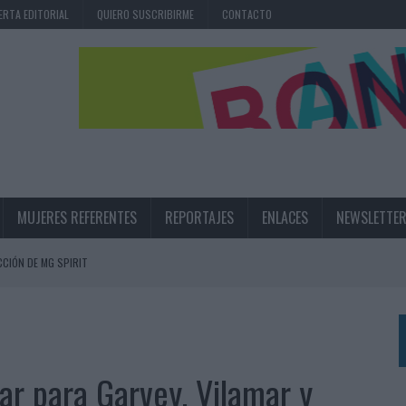
ERTA EDITORIAL
QUIERO SUSCRIBIRME
CONTACTO
MUJERES REFERENTES
REPORTAJES
ENLACES
NEWSLETTE
CIÓN DE MG SPIRIT
NA CAMPAÑA QUE CELEBRA SU REGRESO A PRIMERA DIVISIÓN
TERNACIONAL DE LA CERVEZA
360º CENTRADA EN EL ORIGEN BARCELONÉS
ar para Garvey, Vilamar y
 UNA EXPERIENCIA DE MARCA EN IBIZA