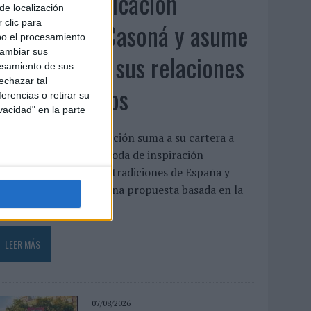
Fabra Comunicación
de localización
incorpora a Casoná y asume
 clic para
bo el procesamiento
cambiar sus
la gestión de sus relaciones
esamiento de sus
echazar tal
con los medios
erencias o retirar su
vacidad" en la parte
a agencia de comunicación suma a su cartera a
asoná, una firma de moda de inspiración
esortwear que une las tradiciones de España y
enezuela a través de una propuesta basada en la
rtesanía, el...
LEER MÁS
07/08/2026