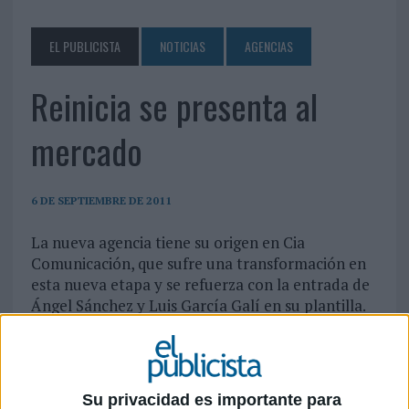
EL PUBLICISTA
NOTICIAS
AGENCIAS
Reinicia se presenta al
mercado
6 DE SEPTIEMBRE DE 2011
La nueva agencia tiene su origen en Cia
Comunicación, que sufre una transformación en
esta nueva etapa y se refuerza con la entrada de
Ángel Sánchez y Luis García Galí en su plantilla.
Ambos profesionales son los dos responsables de
Great Works en España.
CIA Comunicación inicia una nueva etapa como Reinicia. Tras diez años
operando en el mercado español la agencia estrena un nuevo modelo de relación
Su privacidad es importante para