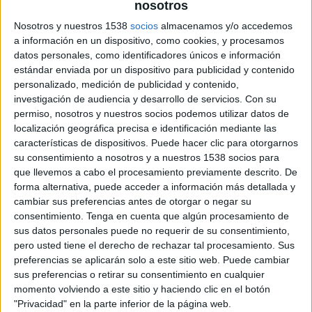
nosotros
con el cliente basado en el trato personal más cercano , sin ejecutivos de cuentas
ni intermediarios innecesarios, todo seniority y con la mayor agilidad. La nueva
Nosotros y nuestros 1538
socios
almacenamos y/o accedemos
agencia nace con la estructura de CIA Comunicaicón y se refuerza con la
a información en un dispositivo, como cookies, y procesamos
incorporación de Ángel Sánchez (ex director general creativo de Bassat Ogilvy) y
datos personales, como identificadores únicos e información
Luis García Galí (ex-director de Marcas de Tandem DDB) que además son lso
estándar enviada por un dispositivo para publicidad y contenido
personalizado, medición de publicidad y contenido,
máximos responsables de la oficina española de Great Works.
investigación de audiencia y desarrollo de servicios.
Con su
permiso, nosotros y nuestros socios podemos utilizar datos de
Reinicia reivindica el papel de las agencias independientes frente a las
localización geográfica precisa e identificación mediante las
multinacionales dentro del mercado publicitario: “Frente a las agencias
características de dispositivos. Puede hacer clic para otorgarnos
multinacionales que llenan sus oficinas de juniors, nosotros apostamos por un
su consentimiento a nosotros y a nuestros 1538 socios para
modelo de madurez profesional que ya no es sólo un valor añadido, sino un
que llevemos a cabo el procesamiento previamente descrito. De
elemento clave para el éxito de la comunicación de los clientes”, explica Ángel
forma alternativa, puede acceder a información más detallada y
Sánchez. De los 23 empleados con que cuenta Reinicia, tan sólo dos son menores
cambiar sus preferencias antes de otorgar o negar su
de 30 años, y aún así acreditan experiencia en áreas tan concretas como
consentimiento.
Tenga en cuenta que algún procesamiento de
community management y activación online. “Es el momento de abandonar
sus datos personales puede no requerir de su consentimiento,
formulas pasadas y demostradamente inoperantes para estos tiempos y leer
pero usted tiene el derecho de rechazar tal procesamiento. Sus
exactamente ese nuevo partido que las marcas han de jugar claramente a favor del
preferencias se aplicarán solo a este sitio web. Puede cambiar
sus preferencias o retirar su consentimiento en cualquier
nuevo consumidor, el auténtico protagonista activo de todos los mercados. Es el
momento volviendo a este sitio y haciendo clic en el botón
momento de apretar el botón de “Reiniciar “ porque de insistir con las viejas
"Privacidad" en la parte inferior de la página web.
fórmulas solo se harán mas profundos los mismos errores".