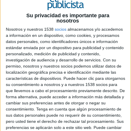
Su privacidad es importante para
3 DE SEPTIEMBRE DE 2015
nosotros
Nosotros y nuestros 1538
socios
almacenamos y/o accedemos
Este desarrollo cuenta con LATAM Airlines
a información en un dispositivo, como cookies, y procesamos
Group como patrocinador oficial y desarrollará
datos personales, como identificadores únicos e información
un conjunto de acciones para conectar con el
estándar enviada por un dispositivo para publicidad y contenido
público y dar numerosos premios, entre ellos
personalizado, medición de publicidad y contenido,
vuelos gratis a Brasil. El encuentro coincide con el
investigación de audiencia y desarrollo de servicios.
Con su
lanzamiento de la nueva ruta Barcelona-Sao
permiso, nosotros y nuestros socios podemos utilizar datos de
Paulo de TAM Airlines que la compañía ha
localización geográfica precisa e identificación mediante las
anunciado para el próximo mes de octubre.
características de dispositivos. Puede hacer clic para otorgarnos
su consentimiento a nosotros y a nuestros 1538 socios para
Reprise Media (agencia digital de performance marketing que forma parte de IPG
que llevemos a cabo el procesamiento previamente descrito. De
Mediabrands) organiza la celebración del Día de Brasil, el festival anual dedicado
forma alternativa, puede acceder a información más detallada y
a fomentar la cultura brasileña que se celebrará el próximo domingo día 6 de
cambiar sus preferencias antes de otorgar o negar su
septiembre en el Parc del Fòrum de Barcelona. Este gran evento está patrocinado
consentimiento.
Tenga en cuenta que algún procesamiento de
por LATAM Airlines Group y coincide con la reciente presentación del vuelo
sus datos personales puede no requerir de su consentimiento,
directo Barcelona-Sao Paulo, que permitirá a partir de octubre, gracias a TAM
pero usted tiene el derecho de rechazar tal procesamiento. Sus
preferencias se aplicarán solo a este sitio web. Puede cambiar
Airlines, la unión directa entre ambas ciudades con tres vuelos semanales.