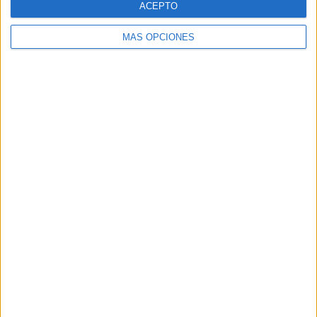
ACEPTO
MÁS OPCIONES
ARTÍCULOS ALEATORIOS
07/08/2026
Patrón convierte el nuevo