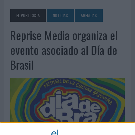
EL PUBLICISTA
NOTICIAS
AGENCIAS
Reprise Media organiza el
evento asociado al Día de
Brasil