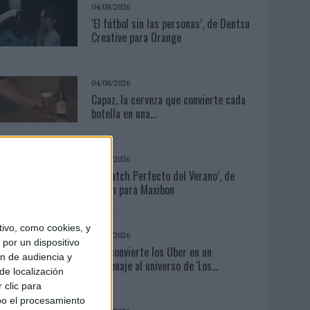
04/08/2026
‘El fútbol sin las personas’, de Dentsu
Creative para Orange
04/08/2026
Capaz, la cerveza que convierte cada
botella en una...
04/08/2026
‘El Match Perfecto del Verano’, de
Crush para Maxibon
ivo, como cookies, y
03/08/2026
por un dispositivo
KFC convierte los Uber en un
ón de audiencia y
homenaje al universo de 'Los...
de localización
 clic para
bo el procesamiento