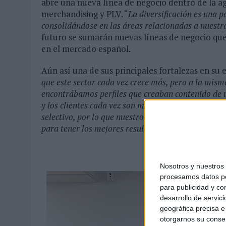
abre una nueva línea de negocio dentro de la ag
merchandising y PLV. “
La diversificación es una 
consolidándose en las áreas relacionadas a nuestr
futuro se sumarán nuevas líneas de negocio que
en el mercado español.
Aún así una de sus principales fortalezas en su 
que este sector cada vez crece más, pero a la mis
encontrábamos perfiles que creaban contenido de u
y los clientes cada vez son más exigentes, y sobre 
selectivo, por lo que nuestro objetivo es encontrar
para tener los mejores resultados
”, indica Sanz.
Nosotros y nuestro
procesamos datos per
para publicidad y co
desarrollo de servici
geográfica precisa e 
otorgarnos su conse