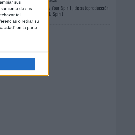
07/08/2026
cambiar sus
‘Show Your Spirit’, de autoproducción
esamiento de sus
de MG Spirit
echazar tal
erencias o retirar su
vacidad" en la parte