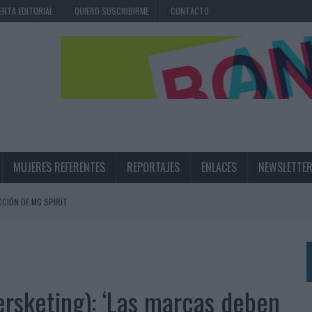
ERTA EDITORIAL
QUIERO SUSCRIBIRME
CONTACTO
MUJERES REFERENTES
REPORTAJES
ENLACES
NEWSLETTE
CIÓN DE MG SPIRIT
NA CAMPAÑA QUE CELEBRA SU REGRESO A PRIMERA DIVISIÓN
TERNACIONAL DE LA CERVEZA
360º CENTRADA EN EL ORIGEN BARCELONÉS
ersketing): ‘Las marcas deben
 UNA EXPERIENCIA DE MARCA EN IBIZA