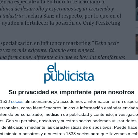
encia especializada en todo lo relacionado al
palanca de desarrollo y esperamos seguir creciendo y
a industria”
, aclara Sanz al respecto, por lo que en el
 ayuden a fortalecer la posición de Only Persketing
especialización en influencer marketing. “
Debo decir
ma vez es más exigente. Cuando esto empezó
na forma muy diferente a lo que es hoy, las plataformas
todo el usuario que recibe este contenido es cada vez más
 ese encaje de piezas entre plataforma-cliente -usuario
Su privacidad es importante para nosotros
s 1538
socios
almacenamos y/o accedemos a información en un disposit
sonales, como identificadores únicos e información estándar enviada 
ntenido personalizado, medición de publicidad y contenido, investigaci
os.
Con su permiso, nosotros y nuestros socios podemos utilizar datos 
identificación mediante las características de dispositivos. Puede hacer
ntimiento a nosotros y a nuestros 1538 socios para que llevemos a ca