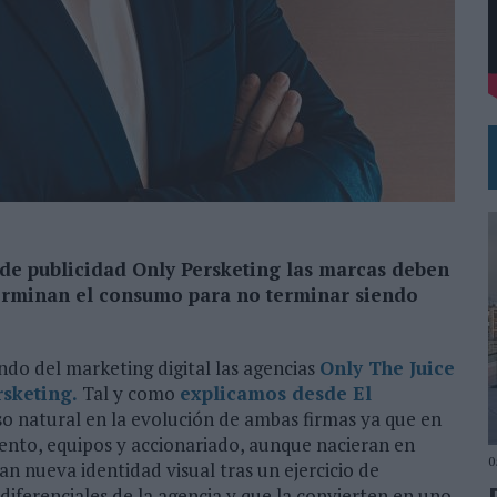
DE CHEIL SPAIN PARA SAMSUNG ELECTRONICS IBERIA
de publicidad Only Persketing las marcas deben
terminan el consumo para no terminar siendo
ndo del marketing digital las agencias
Only The Juice
rsketing
.
Tal y como
explicamos desde El
so natural en la evolución de ambas firmas ya que en
ento, equipos y accionariado, aunque nacieran en
0
 nueva identidad visual tras un ejercicio de
diferenciales de la agencia y que la convierten en uno