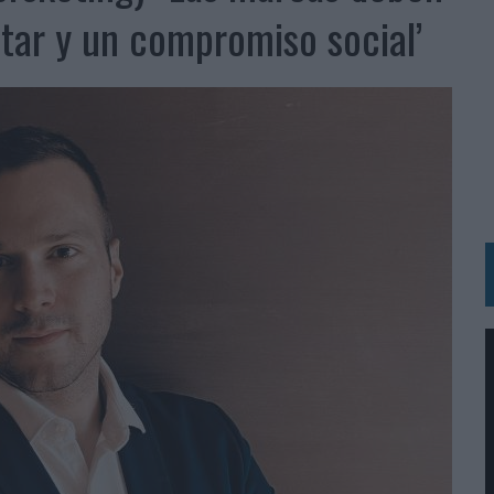
 LAS MARCAS
ntar y un compromiso social’
N IA
RÁ A PRUEBA LA CREATIVIDAD DE LAS MARCAS
N LA INFANCIA EN SU ESTRATEGIA
OS EN VERANO Y SUPERA AL MÓVIL COMO DISPOSITIVO MÁS UTILIZADO
OS ESPAÑOLES
IRECTORA COMERCIAL GLOBAL
BLE INSPIRADA EN CORNETTO, CALIPPO Y SOLERO
MAR EL PATRIMONIO HISTÓRICO EN ACTIVOS CULTURALES Y ECONÓMICOS
LA GESTIÓN DE SUS RELACIONES CON LOS MEDIOS
ARIO EN SU ÚLTIMA CAMPAÑA INTERNACIONAL
N DE MARCA A LARGO PLAZO Y LA MEDICIÓN SON DOS CARAS DE LA MISMA