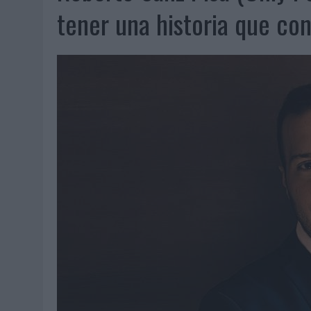
07/08/2026
|
EL VERANO PONE A PRUEBA LA ESTRATEGIA DIGITAL DE
tener una historia que co
07/08/2026
|
VUELING CONVIERTE LOS RECUERDOS EN SOUVENIRS CO
07/08/2026
|
CUANDO SE APAGUE EL SOL, EL ECLIPSE DE 2026 POND
06/08/2026
|
‘LA VUELTA’, DE FENOMENAL PARA MÁLAGA CF
06/08/2026
|
SIETE DE CADA DIEZ EMPRESAS ESPAÑOLAS NO INTEGRA
06/08/2026
|
LA TELEVISIÓN SIGUE LIDERANDO EL CONSUMO DE MEDI
06/08/2026
|
EL USO DE LA IA GENERATIVA ALCANZA YA AL 62% DE L
06/08/2026
|
SYSTEM1 NOMBRA A KIMBERLY BASTONI COMO NUEVA D
06/08/2026
|
FRIGO Y UNIQLO LANZAN UNA COLECCIÓN PERSONALIZA
06/08/2026
|
LA IA ESTÁ SUBIENDO EL LISTÓN DE LA CREATIVIDAD
05/08/2026
|
BEON WORLDWIDE LANZA RAÍZ URBANA PARA TRANSFOR
05/08/2026
|
FABRA COMUNICACIÓN INCORPORA A CASONÁ Y ASUME 
05/08/2026
|
LOPESAN HOTELS & RESORTS ACERCA EL PARAÍSO CAN
05/08/2026
|
LUIS ARQUILLOS (BURGO DE ARIAS): “LA CONSTRUCCIÓ