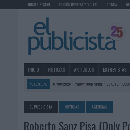
INICIAR SESIÓN
EDICIÓN IMPRESA Y DIGITAL
TIENDA
OF
INICIO
NOTICIAS
ARTÍCULOS
ENTREVISTAS
ACTUALIDAD
07/08/2026
|
‘SHOW YOUR SPIRIT’, DE AUTOPRODUC
07/08/2026
|
EL MÁLAGA CF CULMINA SU TRILOGÍA DE MARCA CON U
07/08/2026
|
MAHOU REIVINDICA EL RITUAL DE LA CAÑA EN EL DÍA IN
EL PUBLICISTA
NOTICIAS
AGENCIAS
07/08/2026
|
MG SPIRIT RELANZA SU MARCA CON UNA ESTRATEGIA 
Roberto Sanz Pisa (Only P
07/08/2026
|
PATRÓN CONVIERTE EL NUEVO SINGLE DE ARÓN PIPER EN