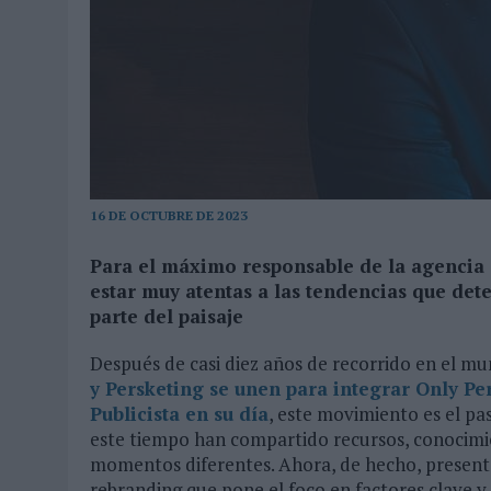
MONEDA”
07/08/2026
|
‘ALEXIA PUTELLAS X GALAXY Z FOLD8 – SIN LÍMITES’, 
16 DE OCTUBRE DE 2023
Para el máximo responsable de la agencia 
estar muy atentas a las tendencias que de
parte del paisaje
Después de casi diez años de recorrido en el mu
y Persketing se unen para integrar Only Pe
Publicista en su día
, este movimiento es el pa
este tiempo han compartido recursos, conocimi
momentos diferentes. Ahora, de hecho, presentan
rebranding que pone el foco en factores clave y 