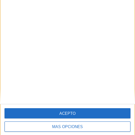
Luis Arquillos dirige el marketing de Mantequerías
Arias en un momento en el que el gran consumo se
enfrenta a un consumidor más exigente, una mayor
presión competitiva y un mercado donde innovar...
LEER MÁS
06/08/2026
‘La vuelta’, de Fenomenal para Málaga
CF
10/08/2026
ACEPTO
Dunkin' colabora con Calippo en la
campaña más exitosa en...
MÁS OPCIONES