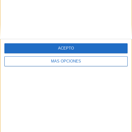
ARTÍCULOS ALEATORIOS
ACEPTO
MÁS OPCIONES
06/08/2026
El uso de la IA generativa
alcanza ya al 62% de los
españoles