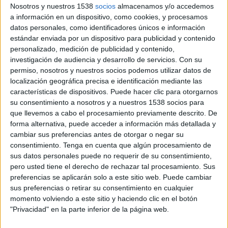
Nosotros y nuestros 1538
socios
almacenamos y/o accedemos
Para reforzar el departamento de Estrategia
a información en un dispositivo, como cookies, y procesamos
datos personales, como identificadores únicos e información
Digital
estándar enviada por un dispositivo para publicidad y contenido
Vannessa Uhlein, procedente de Neo Ogilvy, se
personalizado, medición de publicidad y contenido,
ha incorporado como digital strategist al
investigación de audiencia y desarrollo de servicios.
Con su
departamento de Estrategia Digital de Tribal
permiso, nosotros y nuestros socios podemos utilizar datos de
Spain. El perfil de Uhlein destaca por su
localización geográfica precisa e identificación mediante las
experiencia internacional, su orientación a
características de dispositivos. Puede hacer clic para otorgarnos
resultados y a la conexión eficaz de las marcas
su consentimiento a nosotros y a nuestros 1538 socios para
con su target.
que llevemos a cabo el procesamiento previamente descrito. De
forma alternativa, puede acceder a información más detallada y
Licenciada en Ciencias Económicas por la
cambiar sus preferencias antes de otorgar o negar su
Universidad de Aquisgram (Alemania), con foco
consentimiento.
Tenga en cuenta que algún procesamiento de
en Sociología y Marketing. Su pasión por la
sus datos personales puede no requerir de su consentimiento,
pero usted tiene el derecho de rechazar tal procesamiento. Sus
investigación de mercados y consumidores le ha
preferencias se aplicarán solo a este sitio web. Puede cambiar
llevado a especializarse en planificación
sus preferencias o retirar su consentimiento en cualquier
estratégica.
momento volviendo a este sitio y haciendo clic en el botón
"Privacidad" en la parte inferior de la página web.
Antes de su incorporación a la agencia, Vannessa
trabajó durante más de tres años en Neo Ogilvy,