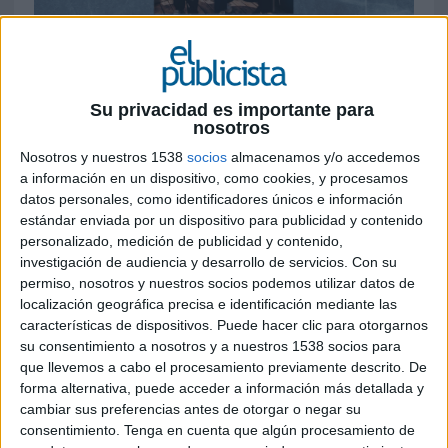
28 DE MAYO DE 2026
La compañía refuerza su apuesta por el
contenido y las redes sociales como áreas
Su privacidad es importante para
nosotros
estratégicas para el crecimiento de las
marcas
Nosotros y nuestros 1538
socios
almacenamos y/o accedemos
a información en un dispositivo, como cookies, y procesamos
VML The Cocktail ha incorporado a Auxi Barea e
datos personales, como identificadores únicos e información
Iratxe del Brio para liderar su área de Social
estándar enviada por un dispositivo para publicidad y contenido
Media, en un movimiento con el que la compañía
personalizado, medición de publicidad y contenido,
investigación de audiencia y desarrollo de servicios.
Con su
busca reforzar el peso estratégico del contenido
permiso, nosotros y nuestros socios podemos utilizar datos de
social dentro de las marcas y del negocio digital.
localización geográfica precisa e identificación mediante las
características de dispositivos. Puede hacer clic para otorgarnos
Barea asume el cargo de head of creative
su consentimiento a nosotros y a nuestros 1538 socios para
content
, mientras que
Del Brio se incorpora
que llevemos a cabo el procesamiento previamente descrito. De
como head of social media
. Ambas
forma alternativa, puede acceder a información más detallada y
profesionales llegan con experiencia consolidada
cambiar sus preferencias antes de otorgar o negar su
en creatividad digital, contenido y estrategia en
consentimiento.
Tenga en cuenta que algún procesamiento de