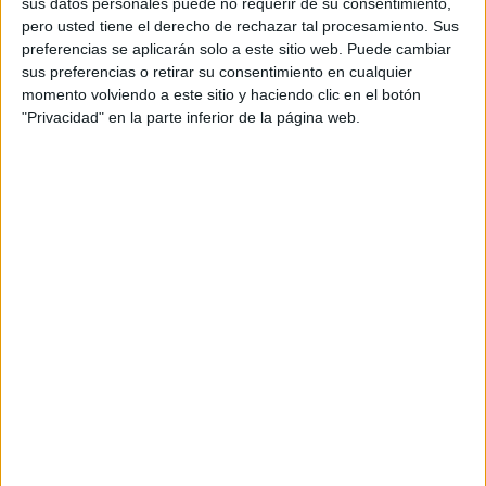
redes sociales.
sus datos personales puede no requerir de su consentimiento,
pero usted tiene el derecho de rechazar tal procesamiento. Sus
La reorganización responde a la creciente
preferencias se aplicarán solo a este sitio web. Puede cambiar
relevancia que las plataformas sociales han
sus preferencias o retirar su consentimiento en cualquier
adquirido para las compañías, más allá de la
momento volviendo a este sitio y haciendo clic en el botón
"Privacidad" en la parte inferior de la página web.
generación de engagement o notoriedad. Según
explica la firma, las redes sociales impactan hoy
en ámbitos como el posicionamiento en
buscadores, el comercio electrónico, la atención
al cliente o incluso las respuestas generadas por
modelos de inteligencia artificial.
Antes de su incorporación, Auxi Barea lideró
durante más de una década el área de Social
Media & Content de La Despensa y formó parte
de su comité de dirección. A lo largo de su
trayectoria ha trabajado para marcas como
Jägermeister, Corona o MINI, además de
compaginar su actividad con la vicepresidencia de
Más Mujeres Creativas.